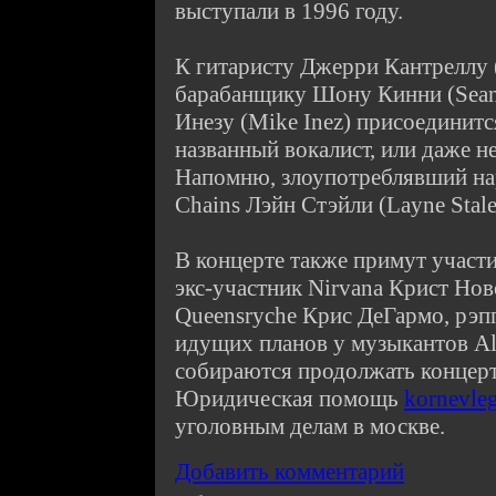
выступали в 1996 году.
К гитаристу Джерри Кантреллу (J
барабанщику Шону Кинни (Sean
Инезу (Mike Inez) присоединитс
названный вокалист, или даже н
Напомню, злоупотреблявший нар
Chains Лэйн Стэйли (Layne Stale
В концерте также примут участи
экс-участник Nirvana Крист Нов
Queensryche Крис ДеГармо, рэпп
идущих планов у музыкантов Alic
собираются продолжать концерт
Юридическая помощь
kornevleg
уголовным делам в москве.
Добавить комментарий