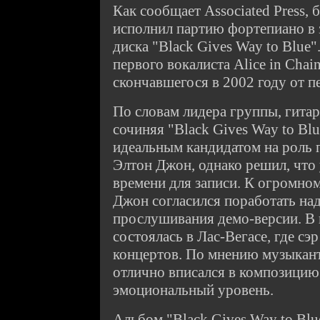
Как сообщает Associated Press,
исполнил партию фортепиано в 
диска "Black Gives Way to Blue
первого вокалиста Alice in Chai
скончавшегося в 2002 году от п
По словам лидера группы, гита
сочиняя "Black Gives Way to Blu
идеальным кандидатом на роль п
Элтон Джон, однако решил, что 
времени для записи. К огромно
Джон согласился поработать над
прослушивания демо-версии. В и
состоялась в Лас-Вегасе, где сэ
концертов. По мнению музыканто
отлично вписался в композицию 
эмоциональный уровень.
Альбом "Black Gives Way to Blu