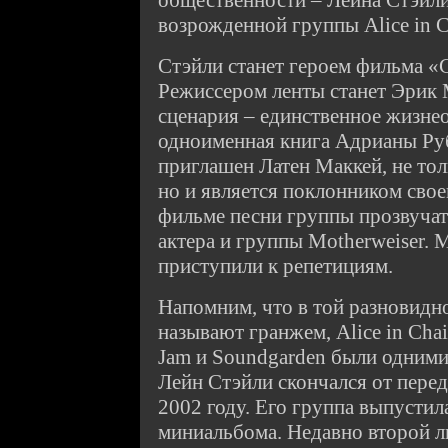
общественности – Лейна Стэйли
возрожденной группы Alice in C
Стэйли станет героем фильма «G
Режиссером ленты станет Эрик 
сценария – единственное жизне
одноименная книга Адрианы Ру
приглашен Латен Маккей, не тол
но и является поклонником свое
фильме песни группы прозвучат
актера и группы Motherweiser.
приступили к репетициям.
Напомним, что в той разновидн
называют гранжем, Alice in Chai
Jam и Soundgarden были одними 
Лейн Стэйли скончался от пере
2002 году. Его группа выпустил
миниальбома. Недавно второй ли