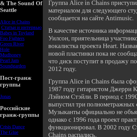
Группа Alice in Chains приступи
& The Sound Of
материалом для следующего сту
Seattle
сообщается на сайте Antimusic.
Alice in Chains
Статьи и интервью
В качестве источника информац
Babes in Toyland
Уилсон, приятельница участников
Foo Fighters
Green River
вокалистка проекта Heart. Назва
Hole
новой пластинки пока не сообщ
Mudhoney
что диск поступит в продажу по
Pearl Jam
Soundgarden
2012 году.
Пост-гранж
Группа Alice in Chains была сф
группы
1987 году гитаристом Джерри К
Лэйном Стэйли. В период с 1990
Jonas
выпустил три полнометражных 
Российские
Музыканты официально не объяв
гранж-группы
однако с 1996 года проект прак
функционировал. В 2002 году Ст
Crisis Dance
The Glue
Chains распались.