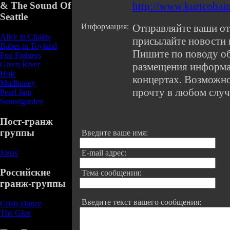
http://www.kurtcobain
& The Sound Of
Seattle
Информация:
Отправляйте ваши от
Alice in Chains
присылайте новости 
Babes in Toyland
Пишите по поводу о
Foo Fighters
Green River
размещения информа
Hole
концертах. Возможно,
Mudhoney
прочту в любом случ
Pearl Jam
Soundgarden
Пост-гранж
группы
Введите ваше имя:
Jonas
E-mail адрес:
Российские
Тема сообщения:
гранж-группы
Введите текст вашего сообщения:
Crisis Dance
The Glue