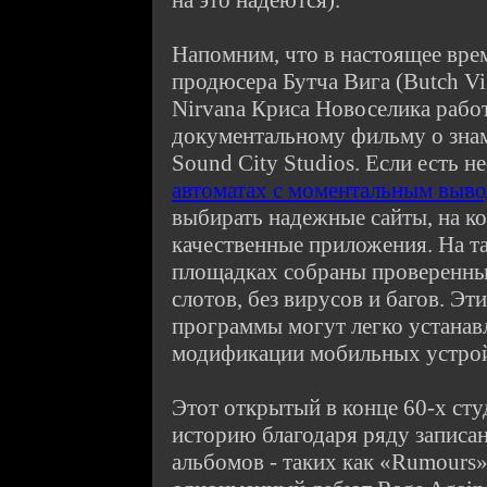
на это надеются).
Напомним, что в настоящее вре
продюсера Бутча Вига (Butch Vi
Nirvana Криса Новоселика работ
документальному фильму о зна
Sound City Studios. Если есть 
автоматах с моментальным выво
выбирать надежные сайты, на к
качественные приложения. На т
площадках собраны проверенны
слотов, без вирусов и багов. Э
программы могут легко устанав
модификации мобильных устрой
Этот открытый в конце 60-х ст
историю благодаря ряду записа
альбомов - таких как «Rumours»