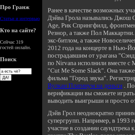
Про Гранж
Ранее в качестве возможных уч
Дэйва Грола назывались Джош Ом
Статьи и интервью
Age, Рик Спрингфилд, фронтмен 
Кто на сайте?
Резнор, а также Пол Маккартни.
экс-битлом, а также Новоселич
Сейчас 319
2012 года на концерте в Нью-Й
гостей онлайн.
пострадавшим от урагана "Сэнд
Поиск
по Nirvana исполнили вместе с
"Cut Me Some Slack". Она также
фильма "Город звука". Регистри
Вулкан Платинум на деньги
. По
верификации вы сможете играть 
выводить выигрыши и просто от
Дэйв Грол неоднократно приним
супергрупп. Например, в 1993 
участие в создании саундтрека 