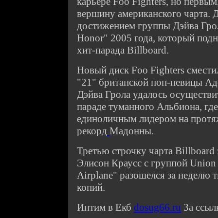
карьере Foo Fighters, но первы
вершину американского чарта. 
достижением группы Дэйва Грол
Honor" 2005 года, который подн
хит-парада Billboard.
Новый диск Foo Fighters смести
"21" британской поп-певицы Ад
Дэйва Грола удалось осуществит
параде туманного Альбиона, гд
единоличным лидером на протяж
рекорд
Мадонны.
Третью строчку чарта Billboard
Элисон Краусс с группой Union S
Airplane" разошелся за неделю 
копий.
Интим в Екб
dosug66.ru
За ссыл