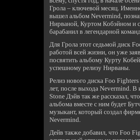
всему, спустя год, в начале осе
Грола – ключевой месяц. Именно
вышел альбом Nevermind, позн
Нирваной, Куртом Кобэйном и 
барабанил в легендарной команд
Для Грола этот седьмой диск Foo
работой всей жизни, он уже заяв
посвятить альбому Курту Кобейн
успешному релизу Нирваны.
Релиз нового диска Foo Fighters
лет, после выхода Nevermind. В
Stone Дэйв так же рассказал, чт
альбома вместе с ним будет Бут
музыкант, который создал фирм
Nevermind.
Дейв также добавил, что Foo Fig