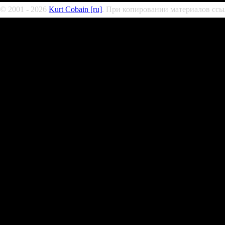
© 2001 - 2026
Kurt Cobain [ru]
. При копировании материалов ссыл