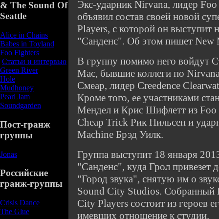
Экс-ударник Nirvana, лидер Foo 
& The Sound Of
объявил состав своей новой су
Seattle
Players, с которой он выступит 
Alice in Chains
"Санденс". Об этом пишет New M
Babes in Toyland
Foo Fighters
В группу помимо него войдут С
Статьи и интервью
Green River
Mac, бывшие коллеги по Nirvan
Hole
Смеар, лидер Creedence Clearwa
Mudhoney
Кроме того, ее участниками ста
Pearl Jam
Soundgarden
Мендел и Крис Шифлетт из Foo F
Cheap Trick Рик Нильсен и ударн
Пост-гранж
Machine Брэд Уилк.
группы
Группа выступит 18 января 2013
Jonas
"Санденс", куда Грол привезет
Российские
"Город звука", снятую им о зв
гранж-группы
Sound City Studios. Собранный
City Players состоит из героев 
Crisis Dance
The Glue
имевших отношение к студии.