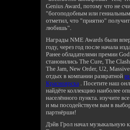
Genius Award, потому что не счи
"богоподобным или гениальным
отметил, что "приятно" получить
любишь".
Награды NME Awards были впер
году, через год после начала и
Ранее обладателями премии God
становились The Cure, The Clas
The Jam, New Order, U2, Massive
отдых в компании развратной
и
Красноярска
. Посетите наш онл
найдёте коллекцию наиболее о
населённого пункта. изучите вс
и мы посодействуем вам в выбо
партнёрши!
Дэйв Грол начал музыкальную к