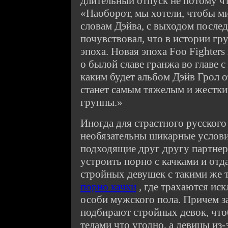
длительный отпуск не потому чт
«Наоборот, мы хотели, чтобы ми
словам Дэйва, с выходом последн
почувствовал, что в истории гр
эпоха. Новая эпоха Foo Fighter
о былой славе гранжа во главе 
каким будет альбом Дэйв Грол о
станет самым тяжелым и жестки
группы.»
Иногда для страстного русского
необязательны шикарные услови
подходящие друг другу партнер
устроить порно с качками и отд
стройных девушек с такими же 
порно качки
, где трахаются ис
особи мужского пола. Причем з
подбирают стройных девок, чтоб
телами что угодно, а девицы из-