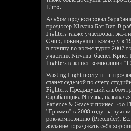
Limo.
Альбом продюсировал барабан
продюсер Nirvana Бач Виг. В ра
Fighters также участвовал экс-г
Смир, покинувший команду в 1
в группу во время турне 2007 
участник Nirvana, басист Крист
Fighters в записи композиции "
Wasting Light поступит в продаж
станет седьмой по счету студий
Fighters. Предыдущий альбом гр
барабанщика Nirvana, назывался 
Patience & Grace и принес Foo F
"Грэмми" в 2008 году: за лучш
рок-композицию (Pretender). Ес
желание порадовать себя хорош