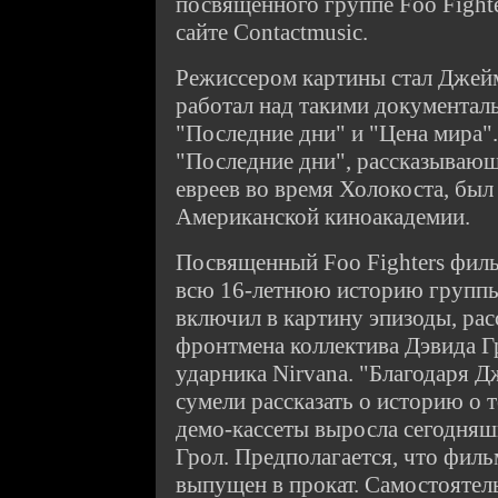
посвященного группе Foo Fighte
сайте Contactmusic.
Режиссером картины стал Джейм
работал над такими документал
"Последние дни" и "Цена мира"
"Последние дни", рассказывающ
евреев во время Холокоста, был
Американской киноакадемии.
Посвященный Foo Fighters фил
всю 16-летнюю историю группы.
включил в картину эпизоды, ра
фронтмена коллектива Дэвида Гр
ударника Nirvana. "Благодаря 
сумели рассказать о историю о т
демо-кассеты выросла сегодняшн
Грол. Предполагается, что фил
выпущен в прокат. Самостояте