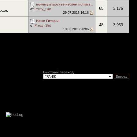
почему в москве нескем попить...
65
3,176
от
Pretty_Slut
роде.
29.07.2018
16:16
Наши Гитары!
48
3,953
от
Pretty_Slut
10.03.2013
20:06
Быстрый переход