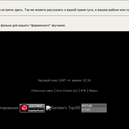
о встрече здесь. Так же можете рассказать о вашей гранж-тусе, в вашем районе или го
е феньки для вашего "фирменного" звучания.
Часовой пояс GMT +4, время: 02:34.
|
|
|
Обратная связь
Kurt Cobain [ru]
КПК
Вверх