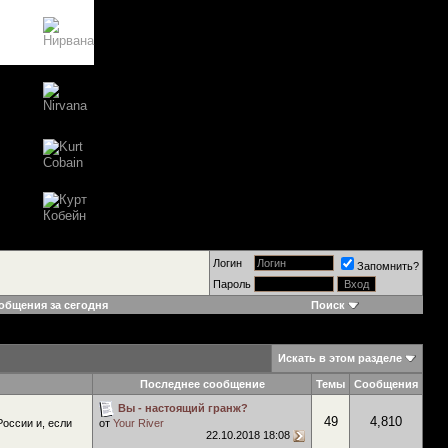
Логин
Запомнить?
Пароль
общения за сегодня
Поиск
Искать в этом разделе
Последнее сообщение
Темы
Сообщения
Вы - настоящий гранж?
49
4,810
России и, если
от
Your River
22.10.2018
18:08