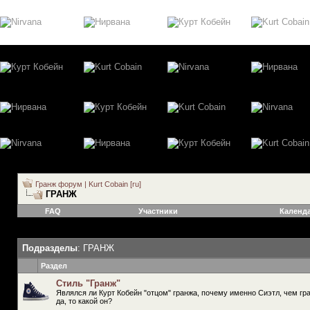
Гранж форум | Kurt Cobain [ru]
ГРАНЖ
FAQ
Участники
Календ
Подразделы
: ГРАНЖ
Раздел
Стиль "Гранж"
Являлся ли Курт Кобейн "отцом" гранжа, почему именно Сиэтл, чем гран
да, то какой он?