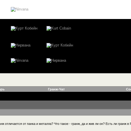
арь
Гранж-Чат
Со
ж отличается от панка и металла? Что такое - гранж, да и жив ли он? Есть ли гранж в 