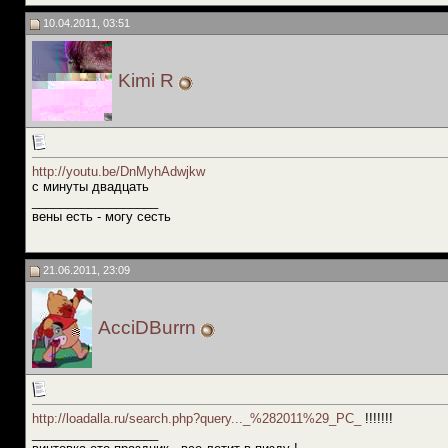
10.04.2011, 03:51
Kimi R
http://youtu.be/DnMyhAdwjkw
с минуты двадцать
__________________
вены есть - могу сесть
21.06.2011, 23:09
AcciDBurrn
http://loadalla.ru/search.php?query..._%282011%29_PC_
!!!!!!!
__________________