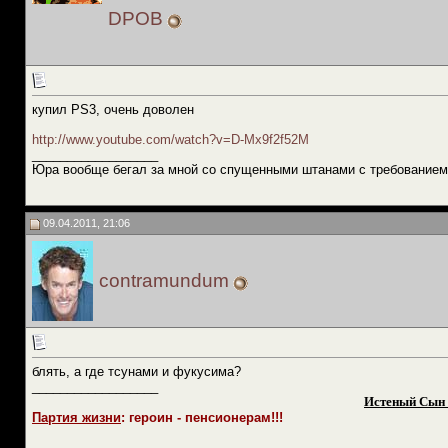
DPOB
купил PS3, очень доволен
http://www.youtube.com/watch?v=D-Mx9f2f52M
__________________
Юра вообще бегал за мной со спущенными штанами с требованием
09.04.2011, 21:06
contramundum
блять, а где тсунами и фукусима?
__________________
Истеный Сын 
Партия жизни
: героин - пенсионерам!!!