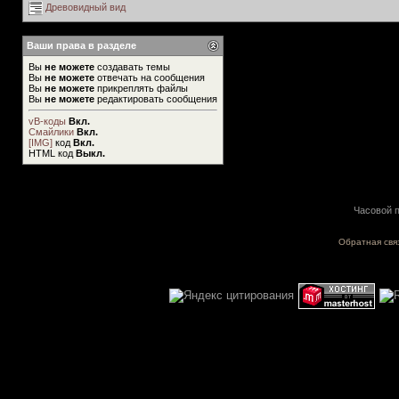
Древовидный вид
Ваши права в разделе
Вы
не можете
создавать темы
Вы
не можете
отвечать на сообщения
Вы
не можете
прикреплять файлы
Вы
не можете
редактировать сообщения
vB-коды
Вкл.
Смайлики
Вкл.
[IMG]
код
Вкл.
HTML код
Выкл.
Часовой п
Обратная свя