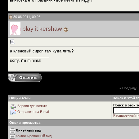
винтовка ето праздник - все летит в пизду !
30.06.2011, 00:26
play it kershaw
а кленовый сироп там куда лить?
__________________
sorry, i'm minimal
«
Предыдущ
Опции темы
Поиск в этой т
Поиск в этой т
Версия для печати
Отправить на E-mail
Расширенный п
Опции просмотра
Линейный вид
Комбинированный вид