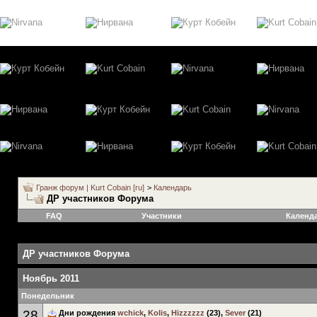
Гранж форум | Kurt Cobain [ru]
>
Календарь
ДР участников Форума
FAQ
Участники
Календ
ДР участников Форума
Ноябрь 2011
Понедельник
28
Дни рождения
wchick
,
Kolis
,
Hizzzzzz
(23),
Sever
(21)