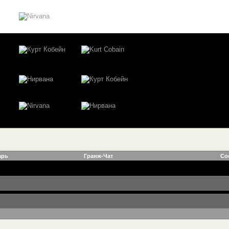
арь
Гранж-Чат
Со