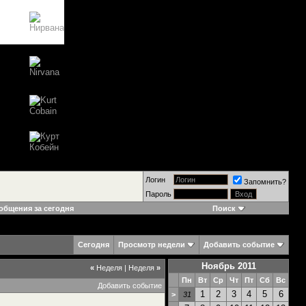
Логин
Запомнить?
Пароль
общения за сегодня
Поиск
Сегодня
Просмотр недели
Добавить событие
Ноябрь 2011
«
Неделя
|
Неделя
»
Пн
Вт
Ср
Чт
Пт
Сб
Вс
Добавить событие
1
2
3
4
5
6
>
31