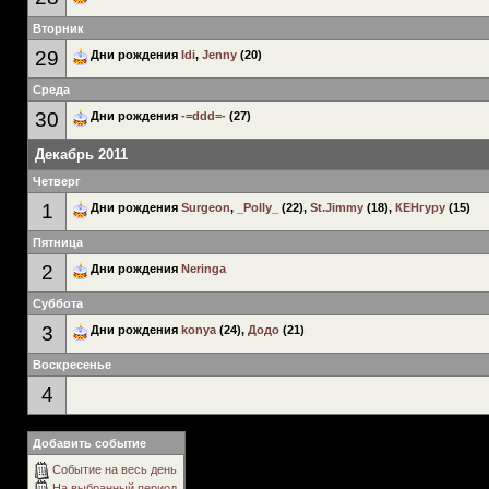
Вторник
29
Дни рождения
Idi
,
Jenny
(20)
Среда
30
Дни рождения
-=ddd=-
(27)
Декабрь 2011
Четверг
1
Дни рождения
Surgeon
,
_Polly_
(22),
St.Jimmy
(18),
КЕНгуру
(15)
Пятница
2
Дни рождения
Neringa
Суббота
3
Дни рождения
konya
(24),
Додо
(21)
Воскресенье
4
Добавить событие
Событие на весь день
На выбранный период