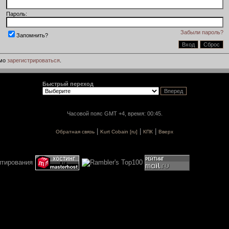
Пароль:
Забыли пароль?
Запомнить?
имо
зарегистрироваться
.
Быстрый переход
Часовой пояс GMT +4, время: 00:45.
|
|
|
Обратная связь
Kurt Cobain [ru]
КПК
Вверх