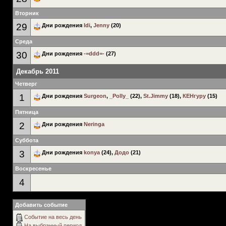
Вторник
29
Дни рождения
Idi
,
Jenny
(20)
Среда
30
Дни рождения
-=ddd=-
(27)
Декабрь 2011
Четверг
1
Дни рождения
Surgeon
,
_Polly_
(22),
St.Jimmy
(18),
КЕНгуру
(15)
Пятница
2
Дни рождения
Neringa
Суббота
3
Дни рождения
konya
(24),
Додо
(21)
Воскресенье
4
Добавить событие
Событие на весь день
На выбранный период