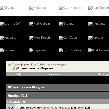
Гранж форум | Kurt Cobain [ru]
>
Календарь
ДР участников Форума
FAQ
Участники
Календ
ДР участников Форума
Ноябрь 2011
Понедельник
28
Дни рождения
wchick
,
Kolis
,
Hizzzzzz
(23),
Sever
(21)