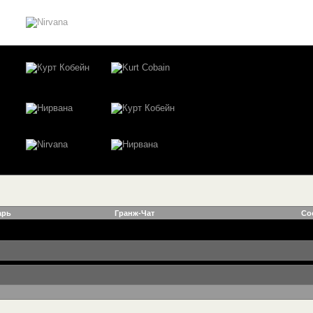
арь
Гранж-Чат
Со