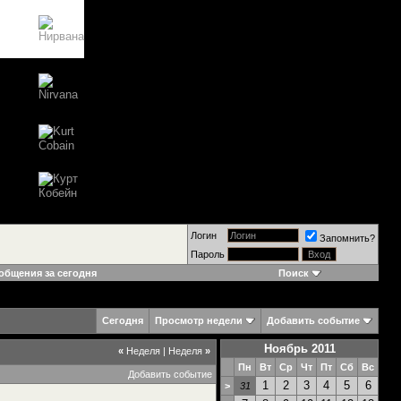
Логин
Запомнить?
Пароль
общения за сегодня
Поиск
Сегодня
Просмотр недели
Добавить событие
Ноябрь 2011
«
Неделя
|
Неделя
»
Пн
Вт
Ср
Чт
Пт
Сб
Вс
Добавить событие
1
2
3
4
5
6
>
31