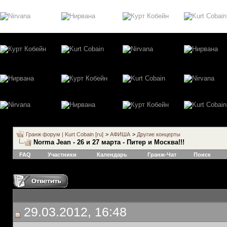
Гранж форум | Kurt Cobain [ru]
>
АФИША
>
Другие концерты
Norma Jean - 26 и 27 марта - Питер и Москва!!!
FAQ
Участники
Календарь
Гранж-Чат
Поиск
29.03.2012, 16:48