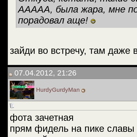
ААААА, была жара, мне по
порадовал аще!
зайди во встречу, там даже 
07.04.2012, 21:26
HurdyGurdyMan
фота зачетная
прям фидель на пике славы