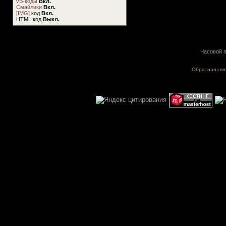
vB-коды
Вкл.
Смайлики
Вкл.
[IMG]
код
Вкл.
HTML код
Выкл.
Часовой п
Обратная свя