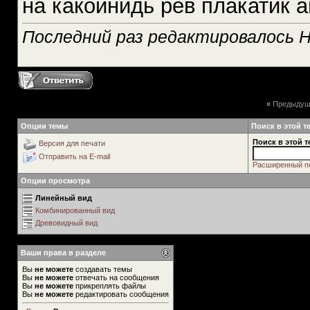
на какойнидь рев плакатик 
Последний раз редактировалось H
«
Предыдущ
Опции темы
Поиск в этой т
Поиск в этой т
Версия для печати
Отправить на E-mail
Расширенный п
Опции просмотра
Линейный вид
Комбинированный вид
Древовидный вид
Ваши права в разделе
Вы
не можете
создавать темы
Вы
не можете
отвечать на сообщения
Вы
не можете
прикреплять файлы
Вы
не можете
редактировать сообщения