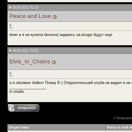
26.03.2012, 01:10
Peace and Love
блин а я не купила билеты( надеюсь на входе будут еще
26.03.2012, 02:51
Elvis_in_Chains
а я объявил бойкот Плану Б ( Отвратительней клуба не видел и не
__________________
in studio
«
Предыдущ
Опции темы
Поиск в этой т