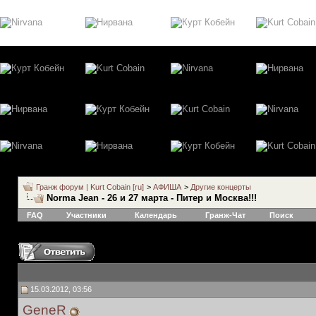
Гранж форум | Kurt Cobain [ru]
>
АФИША
>
Другие концерты
Norma Jean - 26 и 27 марта - Питер и Москва!!!
FAQ
Участники
Календарь
Гранж-Чат
Поиск
15.03.2012, 03:56
GeneR