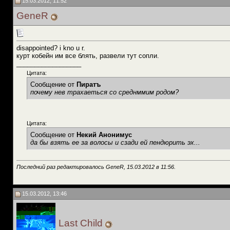
15.03.2012, 11:52
GeneR
disappointed? i kno u r.
курт кобейн им все блять, развели тут сопли.
__________________
Цитата:
Сообщение от
Пиратъ
почему нев трахаеться со среднммим родом?
Цитата:
Сообщение от
Некий Анонимус
да бы взять ее за волосы и сзади ей пендюрить эх...
Последний раз редактировалось GeneR, 15.03.2012 в
11:56
.
15.03.2012, 13:46
Last Child