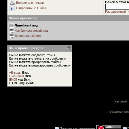
Поиск в этой т
Версия для печати
Отправить на E-mail
Расширенный п
Опции просмотра
Линейный вид
Комбинированный вид
Древовидный вид
Ваши права в разделе
Вы
не можете
создавать темы
Вы
не можете
отвечать на сообщения
Вы
не можете
прикреплять файлы
Вы
не можете
редактировать сообщения
vB-коды
Вкл.
Смайлики
Вкл.
[IMG]
код
Вкл.
HTML код
Выкл.
Часовой п
Обратная свя