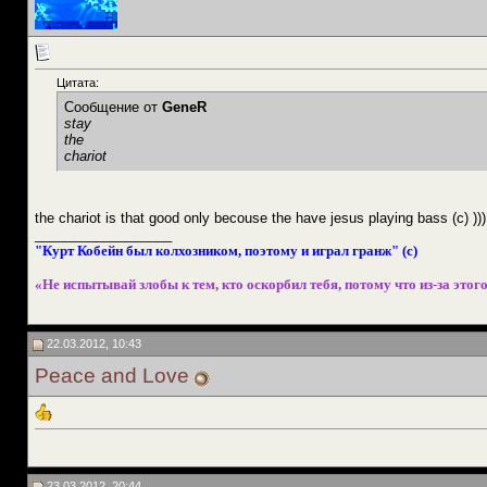
Цитата:
Сообщение от
GeneR
stay
the
chariot
the chariot is that good only becouse the have jesus playing bass (c) )))
__________________
"Курт Кобейн был колхозником, поэтому и играл гранж" (с)
«Не испытывай злобы к тем, кто оскорбил тебя, потому что из-за этого
22.03.2012, 10:43
Peace and Love
23.03.2012, 20:44