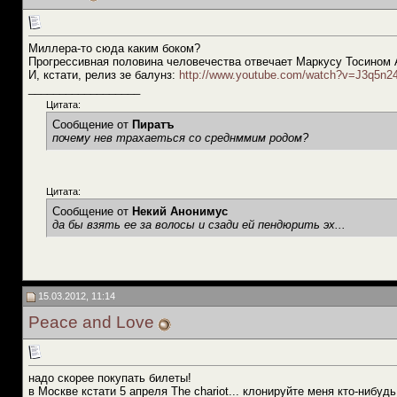
Миллера-то сюда каким боком?
Прогрессивная половина человечества отвечает Маркусу Тосином А
И, кстати, релиз зе балунз:
http://www.youtube.com/watch?v=J3q5n2
__________________
Цитата:
Сообщение от
Пиратъ
почему нев трахаеться со среднммим родом?
Цитата:
Сообщение от
Некий Анонимус
да бы взять ее за волосы и сзади ей пендюрить эх...
15.03.2012, 11:14
Peace and Love
надо скорее покупать билеты!
в Москве кстати 5 апреля The chariot... клонируйте меня кто-нибудь