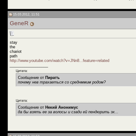
15.03.2012, 11:51
GeneR
stay
the
chariot
path
http://www.youtube.com/watch?v=JNn8...feature=related
__________________
Цитата:
Сообщение от
Пиратъ
почему нев трахаеться со среднммим родом?
Цитата:
Сообщение от
Некий Анонимус
да бы взять ее за волосы и сзади ей пендюрить эх...