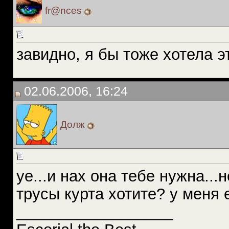
fr@nces
завидно, я бы тоже хотела э
02.06.2006, 16:24
Долж
ye...и нах она тебе нужна...
трусы курта хотите? у меня е
__________________