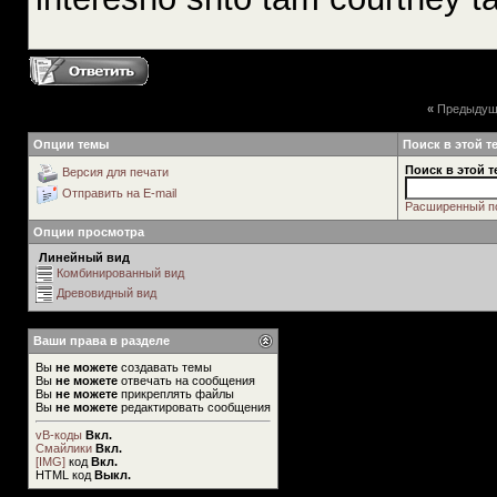
«
Предыдущ
Опции темы
Поиск в этой т
Поиск в этой т
Версия для печати
Отправить на E-mail
Расширенный п
Опции просмотра
Линейный вид
Комбинированный вид
Древовидный вид
Ваши права в разделе
Вы
не можете
создавать темы
Вы
не можете
отвечать на сообщения
Вы
не можете
прикреплять файлы
Вы
не можете
редактировать сообщения
vB-коды
Вкл.
Смайлики
Вкл.
[IMG]
код
Вкл.
HTML код
Выкл.