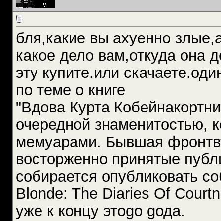
бля,какие вы ахуенно злые,
какое дело вам,откуда она д
эту купите.или скачаете.оди
по теме о книге
"Вдова Курта Кобейнакортни 
очередной знаменитостью, к
мемуарами. Бывшая фронтву
восторженно принятые публ
собирается опубликовать с
Blonde: The Diaries Of Court
уже к концу этоgо gода.