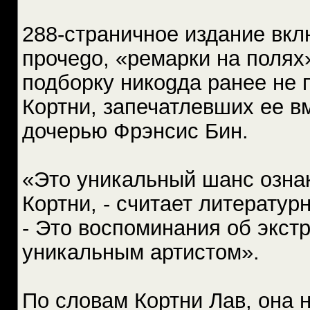
288-страничное издание вкл
прочеgо, «ремарки на полях
подборку никоgда ранее не
Кортни, запечатлевших ее в
дочерью Фрэнсис Бин.
«Это уникальный шанс озна
Кортни, - считает литерату
- Это воспоминания об экст
уникальным артистом».
По словам Кортни Лав, она н