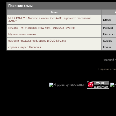
Похожие темы
Тема
MUDHONEY в Москве 7 июля,Open Air!!!!! в рамках фестиваля
Dress
AVANT
Nirvana - MTV Studios, New York - 01/10/92 (dvd-rip)
Pall Mall
Музыкальная анкета
Hizzzzzz
обмен и продажа mp3, видео и DVD Nirvana
Suicide
сервак с видео Нирваны
Кельн
Часовой п
Обратная свя