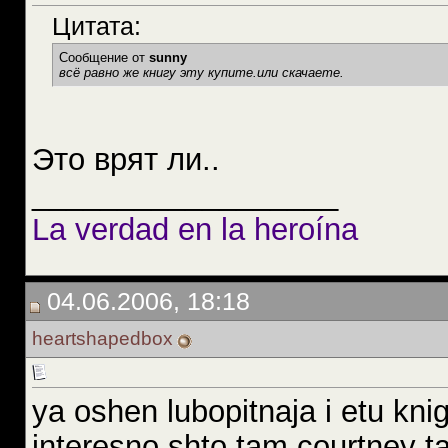
Цитата:
Сообщение от
sunny
всё равно же книгу эту купите.или скачаете.
Это врят ли..
__________________
La verdad en la heroína
04.06.2006, 18:18
heartshapedbox
ya oshen lubopitnaja i etu kni
interesno shto tam courtney t