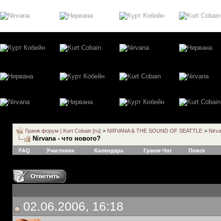
Гранж форум | Kurt Cobain [ru]
>
NIRVANA & THE SOUND OF SEATTLE
>
Nirv
Nirvana - что нового?
FAQ
Участники
Календарь
Гранж-Чат
Поиск
02.06.2006, 16:18