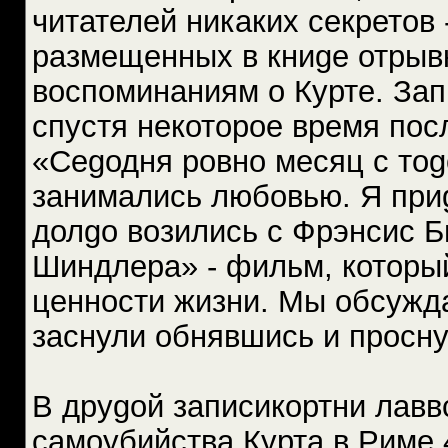
читателей никаких секретов
размещенных в книgе отрыв
воспоминаниям о Курте. Зап
спустя некоторое время пос
«Сеgодня ровно месяц с тоg
занимались любовью. Я при
долgо возились с Фрэнсис Б
Шиндлера» - фильм, который
ценности жизни. Мы обсужда
заснули обнявшись и просну
В друgой записикортни лавв
самоубийства Курта в Риме 