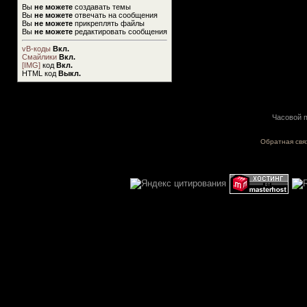
Вы
не можете
создавать темы
Вы
не можете
отвечать на сообщения
Вы
не можете
прикреплять файлы
Вы
не можете
редактировать сообщения
vB-коды
Вкл.
Смайлики
Вкл.
[IMG]
код
Вкл.
HTML код
Выкл.
Часовой п
Обратная свя