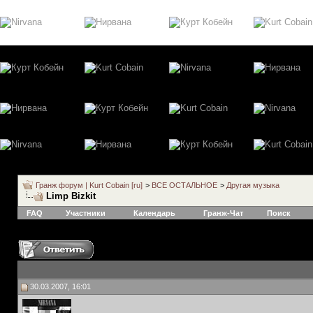
Гранж форум | Kurt Cobain [ru]
>
ВСЕ ОСТАЛЬНОЕ
>
Другая музыка
Limp Bizkit
FAQ
Участники
Календарь
Гранж-Чат
Поиск
30.03.2007, 16:01