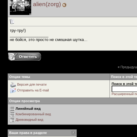
alien(zorg)
тру-тру!)
__________________
не бойся, это просто не смешная шутка...
«
Предыдущ
Опции темы
Поиск в этой т
Поиск в этой т
Версия для печати
Отправить на E-mail
Расширенный п
Опции просмотра
Линейный вид
Комбинированный вид
Древовидный вид
Ваши права в разделе