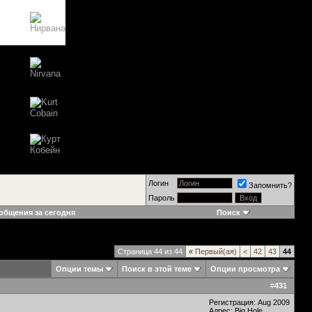
Логин
Запомнить?
Пароль
общения за сегодня
Поиск
Страница 44 из 44
«
Первый(ая)
<
42
43
44
Опции темы
Поиск в этой теме
Опции просмотра
#
431
Регистрация: Aug 2009
Адрес: Big Hole