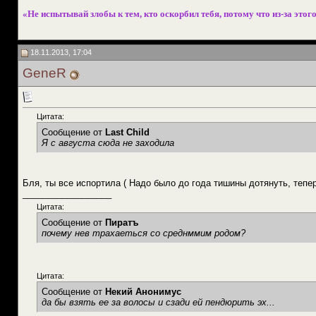
«Не испытывай злобы к тем, кто оскорбил тебя, потому что из-за этого
18.11.2013, 17:04
GeneR
Цитата:
Сообщение от
Last Child
Я с августа сюда не заходила
Бля, ты все испортила ( Надо было до года тишины дотянуть, тепер
__________________
Цитата:
Сообщение от
Пиратъ
почему нев трахаеться со среднммим родом?
Цитата:
Сообщение от
Некий Анонимус
да бы взять ее за волосы и сзади ей пендюрить эх...