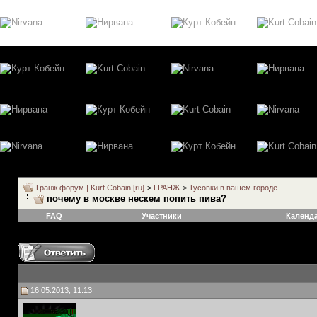
Гранж форум | Kurt Cobain [ru]
>
ГРАНЖ
>
Тусовки в вашем городе
почему в москве нескем попить пива?
FAQ
Участники
Календ
16.05.2013, 11:13