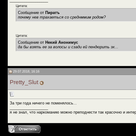
__________________
Цитата:
Сообщение от
Пиратъ
почему нев трахаеться со среднммим родом?
Цитата:
Сообщение от
Некий Анонимус
да бы взять ее за волосы и сзади ей пендюрить эх...
29.07.2018, 16:16
Pretty_Slut
За три года ничего не поменялось...
__________________
я не знал, что наркоманию можно преподнести так красочно и инте