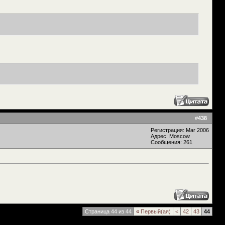
#
438
Регистрация: Mar 2006
Адрес: Moscow
Сообщения: 261
Страница 44 из 44
«
Первый(ая)
<
42
43
44