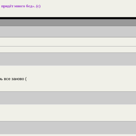
 придёт много бед». (с)
ь все заново (