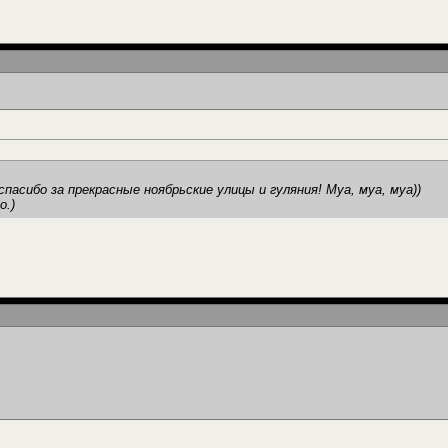
пасибо за прекрасные ноябрьские улицы и гуляния! Муа, муа, муа))
о.)