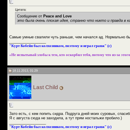
Цитата:
Сообщение от
Peace and Love
это была очень плохая идея, странно что никто и правда в к
Самые умные свалили чуть раньше, чем начался ад. Нормально бы
__________________
"Курт Кобейн был колхозником, поэтому и играл гранж" (с)
«Не испытывай злобы к тем, кто оскорбил тебя, потому что из-за этого
18.11.2013, 01:29
Last Child
Зато есть, с кем попить сидра. Подруга дней моих суровых, спасиб
Я с августа сюда не заходила, а тут прям ностальжи пробило.)
__________________
"Курт Кобейн был колхозником, поэтому и играл гранж" (с)