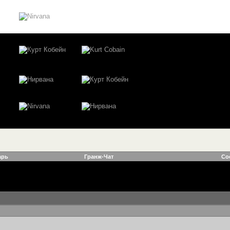
арь
Гранж-Чат
Со