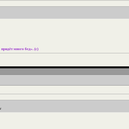
 придёт много бед». (с)
ч