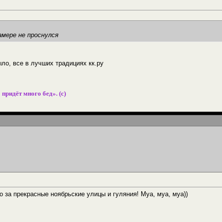
амере не проснулся
ло, все в лучших традициях кк.ру
 придёт много бед». (с)
о за прекрасные ноябрьские улицы и гуляния! Муа, муа, муа))