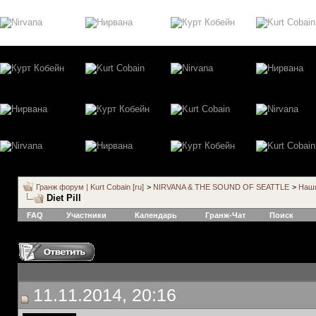
Гранж форум | Kurt Cobain [ru]
>
NIRVANA & THE SOUND OF SEATTLE
>
Наши
Diet Pill
FAQ
Участники
Календарь
Гранж-Чат
Поиск
11.11.2014, 20:16