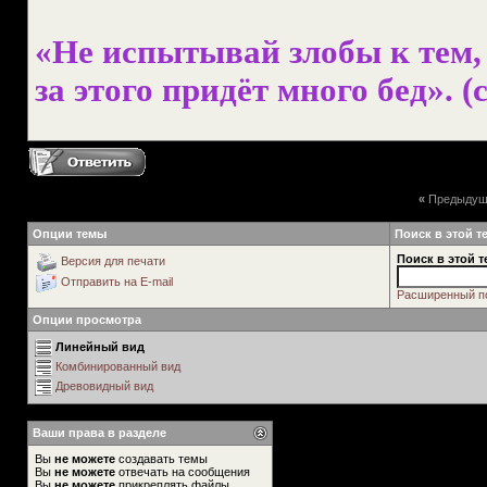
«Не испытывай злобы к тем, 
за этого придёт много бед». (с
«
Предыдущ
Опции темы
Поиск в этой т
Поиск в этой т
Версия для печати
Отправить на E-mail
Расширенный п
Опции просмотра
Линейный вид
Комбинированный вид
Древовидный вид
Ваши права в разделе
Вы
не можете
создавать темы
Вы
не можете
отвечать на сообщения
Вы
не можете
прикреплять файлы