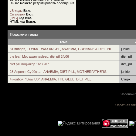
Вы
не можете
редактировать сообщения
vB-коды
Вкл.
Смайлики
Вкл.
[IMG]
код
Вкл.
HTML код
Выкл.
Похожие темы
Тема
31 января, ТОЧКА - WAX ANGEL, ANAEMIA, GRENADE & DIET PILL!!!
junkie
the leaf, Motrawannasleep, diet pill 24/06
diet_pill
diet pill, водкакор 16/06/07
diet_pill
28 Апреля, Суббота - ANAEMIA, DIET PILL, MOTHERFATHERS.
junkie
4 ноября, "Blow Up": ANAEMIA, THE GLUE, DIET PILL
Стерх
Часовой п
Обратная свя