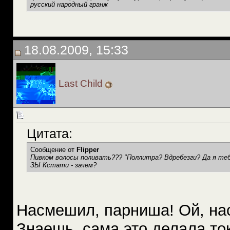
русский народный гранж
18.08.2009, 15:33
Last Child
Цитата:
Сообщение от
Flipper
Пивком волосы поливать??? "Поллитра? Вдребезги? Да я тебя
ЗЫ Кстати - зачем?
Насмешил, парниша! Ой, н
Знаешь, сама это делала то