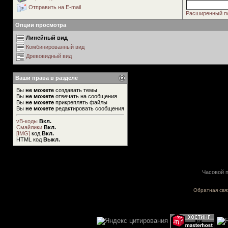
Отправить на E-mail
Расширенный п
Опции просмотра
Линейный вид
Комбинированный вид
Древовидный вид
Ваши права в разделе
Вы
не можете
создавать темы
Вы
не можете
отвечать на сообщения
Вы
не можете
прикреплять файлы
Вы
не можете
редактировать сообщения
vB-коды
Вкл.
Смайлики
Вкл.
[IMG]
код
Вкл.
HTML код
Выкл.
Часовой п
Обратная свя