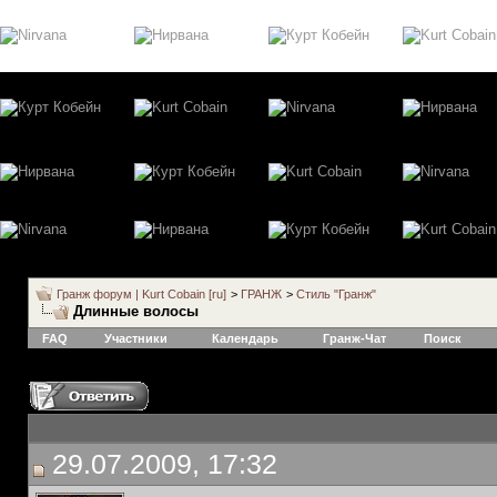
Гранж форум | Kurt Cobain [ru]
>
ГРАНЖ
>
Стиль "Гранж"
Длинные волосы
FAQ
Участники
Календарь
Гранж-Чат
Поиск
29.07.2009, 17:32