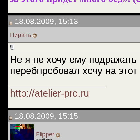
18.08.2009, 15:13
Пиратъ
Не я не хочу ему подражать 
перебпробовал хочу на этот р
__________________
http://atelier-pro.ru
18.08.2009, 15:15
Flipper
дикий гуль