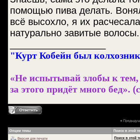
помощью пива делать. Вонял
всё высохло, я их расчесал
натурально завитые волосы. 
__________________
"Курт Кобейн был колхознико
«Не испытывай злобы к тем, 
за этого придёт много бед». (с
«
Предыдущ
Опции темы
Поиск в этой т
Поиск в этой т
Версия для печати