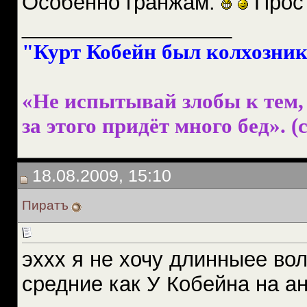
Особенно гранжам.
Прост
__________________
"Курт Кобейн был колхознико
«Не испытывай злобы к тем, 
за этого придёт много бед». (с
18.08.2009, 15:10
Пиратъ
эххх я не хочу длинныее во
средние как У Кобейна на ан