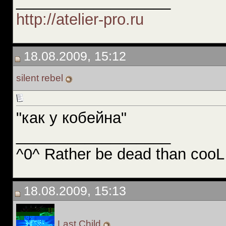
__________________
http://atelier-pro.ru
18.08.2009, 15:12
silent rebel
"как у кобейна"
__________________
^0^ Rather be dead than cooL
18.08.2009, 15:13
Last Child