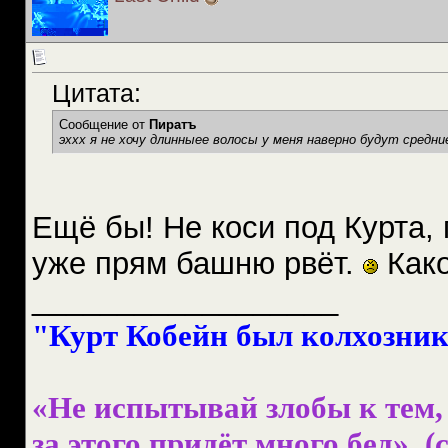
Цитата:
Сообщение от
Пиратъ
эххх я не хочу длинныее волосы у меня наверно будут средние
Ещё бы! Не коси под Курта, 
уже прям башню рвёт.
Како
__________________
"Курт Кобейн был колхознико
«Не испытывай злобы к тем, 
за этого придёт много бед». (с