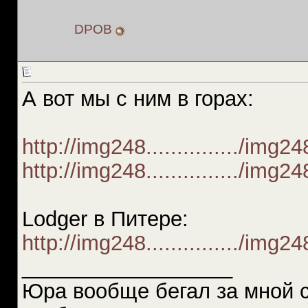
DPOB
А вот мы с ним в горах:
http://img248.............../img
http://img248.............../img
Lodger в Питере:
http://img248.............../img
__________________
Юра вообще бегал за мной 