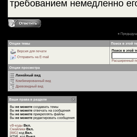
требованием немедленно ег
«
Предыдущ
Опции темы
Поиск в этой т
Поиск в этой т
Версия для печати
Отправить на E-mail
Расширенный п
Опции просмотра
Линейный вид
Комбинированный вид
Древовидный вид
Ваши права в разделе
Вы
не можете
создавать темы
Вы
не можете
отвечать на сообщения
Вы
не можете
прикреплять файлы
Вы
не можете
редактировать сообщения
vB-коды
Вкл.
Смайлики
Вкл.
[IMG]
код
Вкл.
HTML код
Выкл.