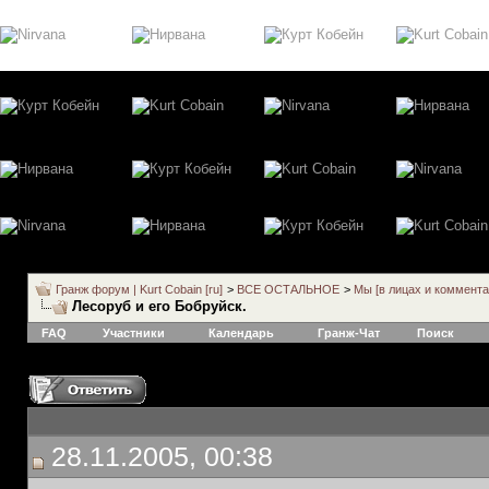
Гранж форум | Kurt Cobain [ru]
>
ВСЕ ОСТАЛЬНОЕ
>
Мы [в лицах и коммента
Лесоруб и его Бобруйск.
FAQ
Участники
Календарь
Гранж-Чат
Поиск
28.11.2005, 00:38