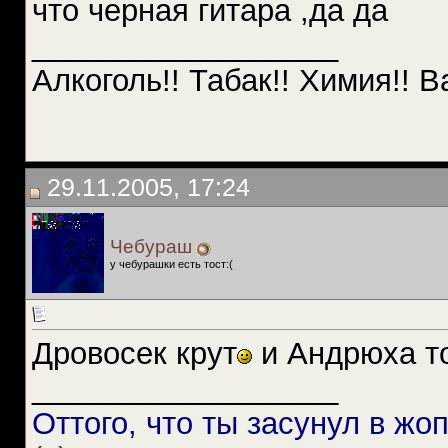
что черная гитара ,да да
__________________
Алкоголь!! Табак!! Химия!! В
29.11.2005, 17:24
Чебураш
у чебурашки есть тост:(
Дровосек крут
и Андрюха т
__________________
Оттого, что ты засунул в жо