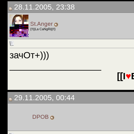
28.11.2005, 23:38
St.Anger
{!!||La CaNgRi||!!}
зачОт+)))
__________________
[[I
♥
29.11.2005, 00:44
DPOB