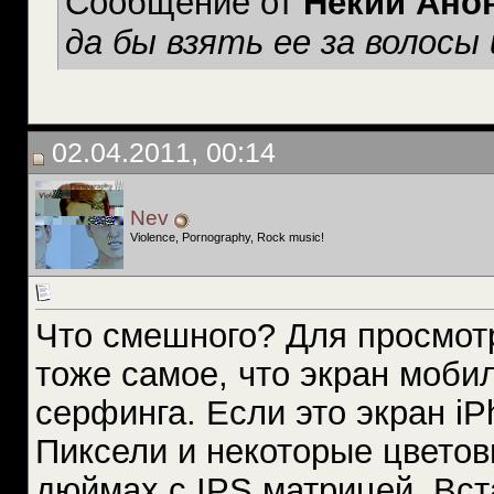
Сообщение от
Некий Ано
да бы взять ее за волосы 
02.04.2011, 00:14
Nev
Violence, Pornography, Rock music!
Что смешного? Для просмот
тоже самое, что экран моби
серфинга. Если это экран iP
Пиксели и некоторые цветов
дюймах с IPS матрицей. Вст