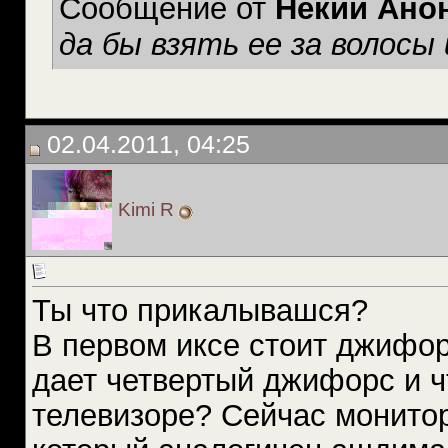
Сообщение от
Некий Ано
да бы взять ее за волосы 
02.04.2011, 04:25
Kimi R
Ты что прикалывашся?
В первом иксе стоит джифор
дает четвертый джифорс и ч
телевизоре? Сейчас монитор