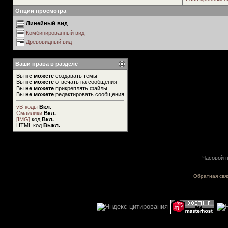
Опции просмотра
Линейный вид
Комбинированный вид
Древовидный вид
Ваши права в разделе
Вы
не можете
создавать темы
Вы
не можете
отвечать на сообщения
Вы
не можете
прикреплять файлы
Вы
не можете
редактировать сообщения
vB-коды
Вкл.
Смайлики
Вкл.
[IMG]
код
Вкл.
HTML код
Выкл.
Часовой п
Обратная свя