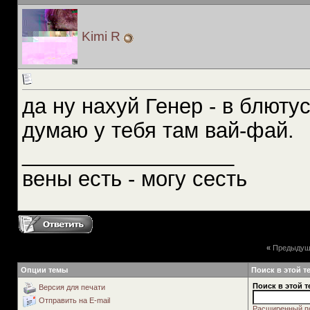
Kimi R
да ну нахуй Генер - в блюту
думаю у тебя там вай-фай.
__________________
вены есть - могу сесть
«
Предыдущ
Опции темы
Поиск в этой т
Поиск в этой т
Версия для печати
Отправить на E-mail
Расширенный п