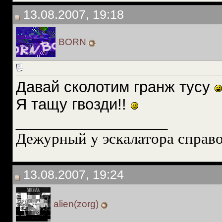
13.08.2007, 19:18
BORN
Давай сколотим гранж тусу
Я тащу гвозди!!
__________________
Дежурный у эскалатора справок
13.08.2007, 19:24
alien(zorg)