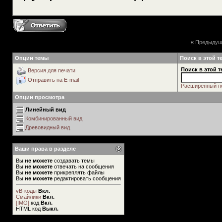
«
Предыдущ
Опции темы
Поиск в этой т
Поиск в этой т
Версия для печати
Отправить на E-mail
Расширенный п
Опции просмотра
Линейный вид
Комбинированный вид
Древовидный вид
Ваши права в разделе
Вы
не можете
создавать темы
Вы
не можете
отвечать на сообщения
Вы
не можете
прикреплять файлы
Вы
не можете
редактировать сообщения
vB-коды
Вкл.
Смайлики
Вкл.
[IMG]
код
Вкл.
HTML код
Выкл.