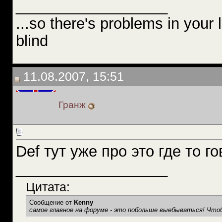
__________________
...so there's problems in your l
blind
11.08.2007, 15:51
Гранж
Def тут уже про это где то г
__________________
Цитата:
Сообщение от
Kenny
самое главное на форуме - это побольше выебываться! Чтоб