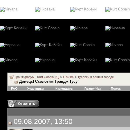
Гранж форум | Kurt Cobain [ru]
>
ГРАНЖ
>
Тусовки в вашем городе
Донецк! Сколотим Грандж Тусу!
FAQ
Участники
Календарь
Гранж-Чат
Поиск
09.08.2007, 13:50