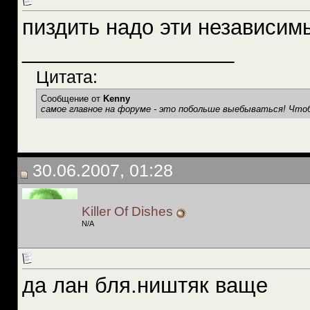
пиздить надо эти независим
__________________
Цитата:
Сообщение от
Kenny
самое главное на форуме - это побольше выебываться! Чтоб
30.06.2007, 01:28
Killer Of Dishes
N/A
да лан бля.ништяк ваще