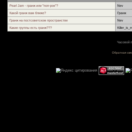
Pearl Jam - гранж или "поп-рок"?
Nev
Какой гранж вам ближе?
Гранж
Гранж на постсоветском пространстве
Nev
Какие группы есть гранж???
Killer_is_
Часовой п
Обратная свя