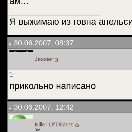
ам...
__________________
Я выжимаю из говна апельси
30.06.2007, 08:37
Jessier
прикольно написано
30.06.2007, 12:42
Killer Of Dishes
N/A