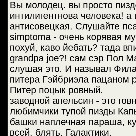
Вы молодец. вы просто пизд
интилигентнова человека! а 
антисовецкая. Слушайте пса
simptoma - очень корявая м
похуй, каво йебать? тада вп
grandpa joe?! сам сэр Пол М
слушая это. И называл Фила
питера Гэйбриэла пацаном ро
Питер поцык ровный.
заводной апельсин - это гов
любимчики тупой пизды Капы
башки наплечная параша, ку
всей, блять, Галактики.