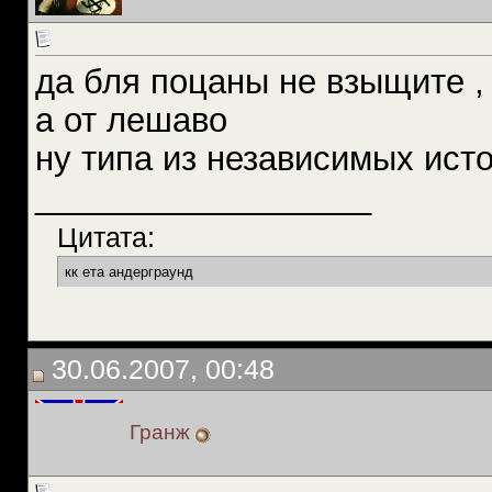
да бля поцаны не взыщите , 
а от лешаво
ну типа из независимых исто
__________________
Цитата:
кк ета андерграунд
30.06.2007, 00:48
Гранж