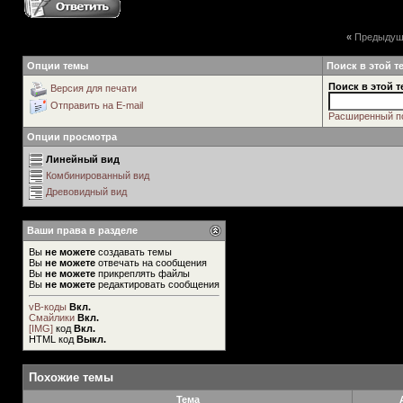
«
Предыдущ
Опции темы
Поиск в этой т
Поиск в этой т
Версия для печати
Отправить на E-mail
Расширенный п
Опции просмотра
Линейный вид
Комбинированный вид
Древовидный вид
Ваши права в разделе
Вы
не можете
создавать темы
Вы
не можете
отвечать на сообщения
Вы
не можете
прикреплять файлы
Вы
не можете
редактировать сообщения
vB-коды
Вкл.
Смайлики
Вкл.
[IMG]
код
Вкл.
HTML код
Выкл.
Похожие темы
Тема