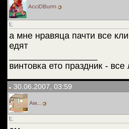
AcciDBurrn
а мне нравяца пачти все кли
едят
__________________
винтовка ето праздник - все 
30.06.2007, 03:59
Ам...