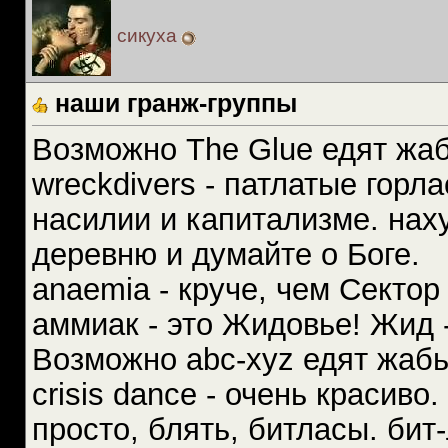
сикуха
наши гранж-группы
Возможно The Glue едят жаб
wreckdivers - патлатые горл
насилии и капитализме. нах
деревню и думайте о Боге.
anaemia - круче, чем Сектор
аммиак - это Жидовье! Жид -
Возможно abc-xyz едят жабь
crisis dance - очень красив
просто, блять, битласы. бит-