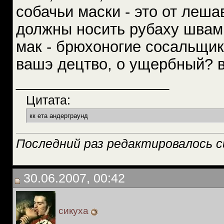
собачьи маски - это от леша
должны носить рубаху швами
мак - брюхоногие сосальщики
вашэ децтво, о ущербный? в
__________________
Цитата:
кк ета андерграунд
Последний раз редактировалось си
30.06.2007, 00:42
сикуха