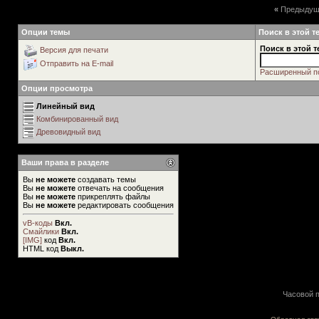
«
Предыдущ
Опции темы
Поиск в этой т
Поиск в этой т
Версия для печати
Отправить на E-mail
Расширенный п
Опции просмотра
Линейный вид
Комбинированный вид
Древовидный вид
Ваши права в разделе
Вы
не можете
создавать темы
Вы
не можете
отвечать на сообщения
Вы
не можете
прикреплять файлы
Вы
не можете
редактировать сообщения
vB-коды
Вкл.
Смайлики
Вкл.
[IMG]
код
Вкл.
HTML код
Выкл.
Часовой п