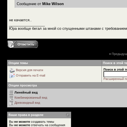
Сообщение от
Mike Wilson
не качается..
__________________
Юра вообще бегал за мной со спущенными штанами с требованием
«
Предыдущ
Опции темы
Поиск в этой т
Поиск в этой т
Версия для печати
Отправить на E-mail
Расширенный п
Опции просмотра
Линейный вид
Комбинированный вид
Древовидный вид
Ваши права в разделе
Вы
не можете
создавать темы
Вы
не можете
отвечать на сообщения