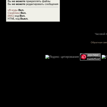
Вы
не можете
прикреплять файлы
Вы
не можете
редактировать сообщения
vB-коды
Вкл.
Смайлики
Вкл.
[IMG]
код
Вкл.
HTML код
Выкл.
Часовой п
Обратная свя