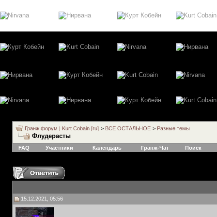
Гранж форум | Kurt Cobain [ru]
>
ВСЕ ОСТАЛЬНОЕ
>
Разные темы
Флудерасты
FAQ
Участники
Календарь
Гранж-Чат
Поиск
15.12.2021, 05:56