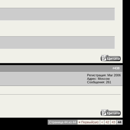
#
438
Регистрация: Mar 2006
Адрес: Moscow
Сообщения: 261
Страница 44 из 44
«
Первый(ая)
<
42
43
44