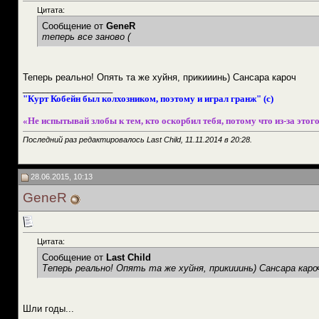
Цитата:
Сообщение от
GeneR
теперь все заново (
Теперь реально! Опять та же хуйня, прикииинь) Сансара кароч
__________________
"Курт Кобейн был колхозником, поэтому и играл гранж" (с)
«Не испытывай злобы к тем, кто оскорбил тебя, потому что из-за этого
Последний раз редактировалось Last Child, 11.11.2014 в
20:28
.
28.06.2015, 10:13
GeneR
Цитата:
Сообщение от
Last Child
Теперь реально! Опять та же хуйня, прикииинь) Сансара каро
Шли годы...