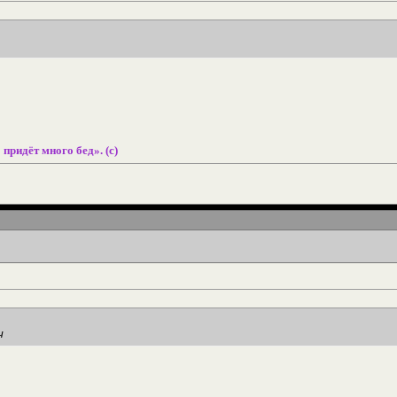
 придёт много бед». (с)
ч