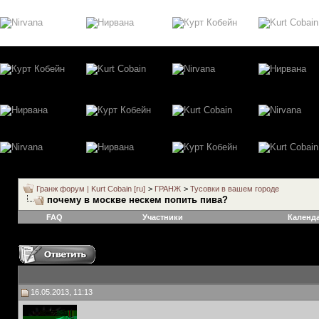
Гранж форум | Kurt Cobain [ru]
>
ГРАНЖ
>
Тусовки в вашем городе
почему в москве нескем попить пива?
FAQ
Участники
Календ
16.05.2013, 11:13