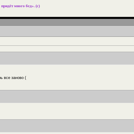
 придёт много бед». (с)
ь все заново (