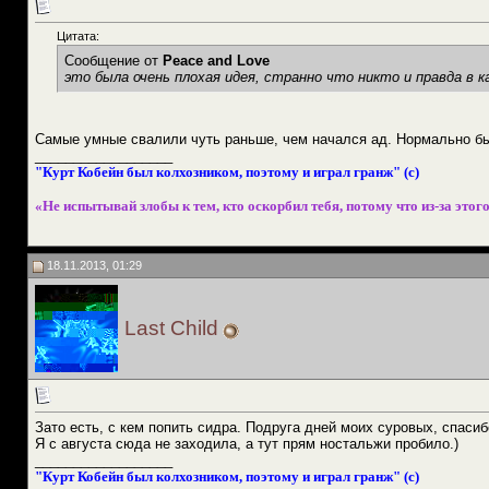
Цитата:
Сообщение от
Peace and Love
это была очень плохая идея, странно что никто и правда в к
Самые умные свалили чуть раньше, чем начался ад. Нормально бы
__________________
"Курт Кобейн был колхозником, поэтому и играл гранж" (с)
«Не испытывай злобы к тем, кто оскорбил тебя, потому что из-за этого
18.11.2013, 01:29
Last Child
Зато есть, с кем попить сидра. Подруга дней моих суровых, спасиб
Я с августа сюда не заходила, а тут прям ностальжи пробило.)
__________________
"Курт Кобейн был колхозником, поэтому и играл гранж" (с)