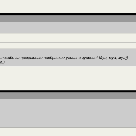
пасибо за прекрасные ноябрьские улицы и гуляния! Муа, муа, муа))
о.)