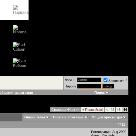
Логин
Запомнить?
Пароль
общения за сегодня
Поиск
Страница 44 из 44
«
Первый(ая)
<
42
43
44
Опции темы
Поиск в этой теме
Опции просмотра
#
431
Регистрация: Aug 2009
Адрес: Big Hole