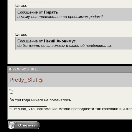
__________________
Цитата:
Сообщение от
Пиратъ
почему нев трахаеться со среднммим родом?
Цитата:
Сообщение от
Некий Анонимус
да бы взять ее за волосы и сзади ей пендюрить эх...
29.07.2018, 16:16
Pretty_Slut
За три года ничего не поменялось...
__________________
я не знал, что наркоманию можно преподнести так красочно и инте