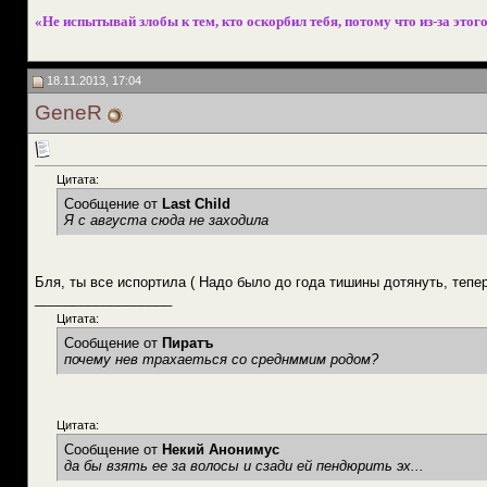
«Не испытывай злобы к тем, кто оскорбил тебя, потому что из-за этого
18.11.2013, 17:04
GeneR
Цитата:
Сообщение от
Last Child
Я с августа сюда не заходила
Бля, ты все испортила ( Надо было до года тишины дотянуть, тепер
__________________
Цитата:
Сообщение от
Пиратъ
почему нев трахаеться со среднммим родом?
Цитата:
Сообщение от
Некий Анонимус
да бы взять ее за волосы и сзади ей пендюрить эх...