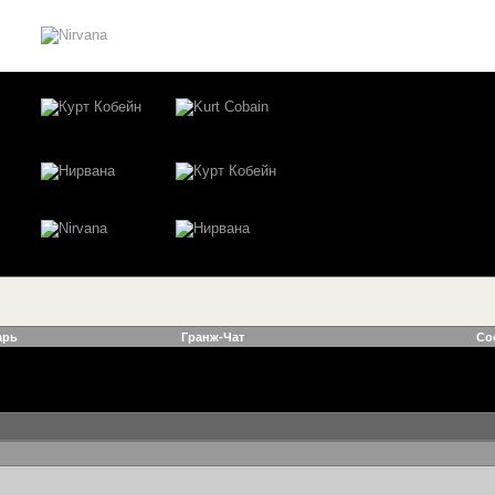
арь
Гранж-Чат
Со