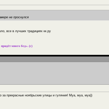
амере не проснулся
ло, все в лучших традициях кк.ру
 придёт много бед». (с)
о за прекрасные ноябрьские улицы и гуляния! Муа, муа, муа))