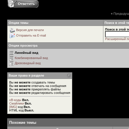
«
Предыдущ
Опции темы
Поиск в этой т
Поиск в этой т
Версия для печати
Отправить на E-mail
Расширенный п
Опции просмотра
Линейный вид
Комбинированный вид
Древовидный вид
Ваши права в разделе
Вы
не можете
создавать темы
Вы
не можете
отвечать на сообщения
Вы
не можете
прикреплять файлы
Вы
не можете
редактировать сообщения
vB-коды
Вкл.
Смайлики
Вкл.
[IMG]
код
Вкл.
HTML код
Выкл.
Похожие темы