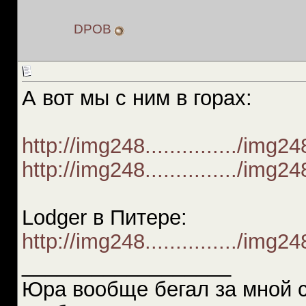
DPOB
А вот мы с ним в горах:
http://img248.............../img
http://img248.............../img
Lodger в Питере:
http://img248.............../img
__________________
Юра вообще бегал за мной 