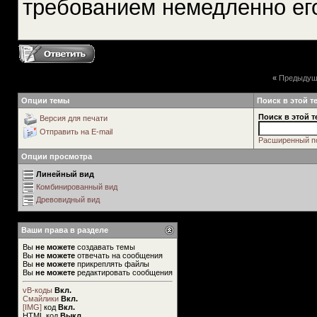
требованием немедленно ег
«
Предыдущ
Опции темы
Поиск в этой т
Поиск в этой т
Версия для печати
Отправить на E-mail
Расширенный п
Опции просмотра
Линейный вид
Комбинированный вид
Древовидный вид
Ваши права в разделе
Вы
не можете
создавать темы
Вы
не можете
отвечать на сообщения
Вы
не можете
прикреплять файлы
Вы
не можете
редактировать сообщения
vB-коды
Вкл.
Смайлики
Вкл.
[IMG]
код
Вкл.
HTML код
Выкл.