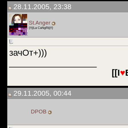
28.11.2005, 23:38
St.Anger
{!!||La CaNgRi||!!}
зачОт+)))
__________________
[[I
♥
29.11.2005, 00:44
DPOB