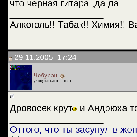
что черная гитара ,да да
__________________
Алкоголь!! Табак!! Химия!! В
29.11.2005, 17:24
Чебураш
у чебурашки есть тост:(
Дровосек крут
и Андрюха т
__________________
Оттого, что ты засунул в жо