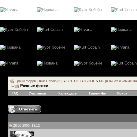
Гранж форум | Kurt Cobain [ru]
>
ВСЕ ОСТАЛЬНОЕ
>
Мы [в лицах и коммента
Разные фотки
FAQ
Участники
Календарь
Гранж-Чат
Поиск
28.06.2005, 19:12