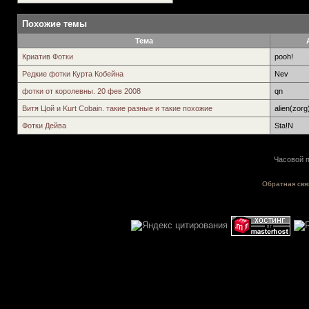
Похожие темы
Тема
Криатив Фотки
pooh!
Редкие фотки Курта Кобейна
Nev
фотки от королевны. 20 фев 2008
qn
Витя Цой и Kurt Cobain. такие разные и такие похожие
alien(zorg
Фотки Дейва
Sta!N
Часовой п
Обратная свя