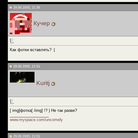
29.06.2005, 21:36
Кучер
Как фотки вставлять? :|
29.06.2005, 21:51
Kuritj
[ img]фотка[ /img] !? ) Не так разве?
__________________
www.myspace.com/uncomely
29.06.2005, 21:51