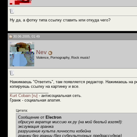
Ну да, а фотку типа ссылку ставить или откуда чего?
30.06.2005, 01:49
Nev
Violence, Pornography, Rock music!
Нажимаешь "Ответить", там появляется редактор. Нажимаешь на ре
копируешь ссылку на картинку и все.
__________________
Kurt Cobain [ru]
- антисоциальная сеть.
Гранж - социальная апатия.
Цитата:
Сообщение от
Electron
обрисую вкратце миссию кк.ру (на мой беглый взгляд):
эксгумация гранжа
разрушение культа личности кобейна
гранжи без границ (без субкультурных предрассудков)