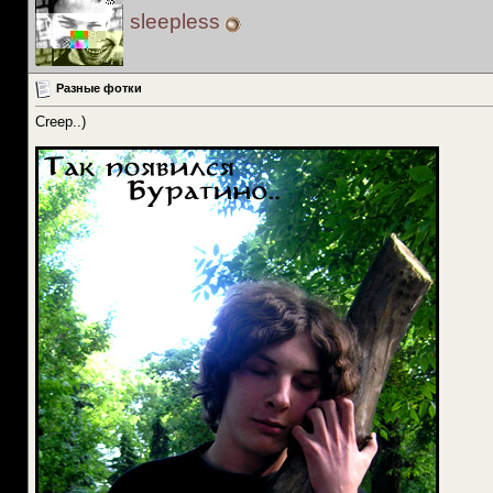
sleepless
Разные фотки
Creep..)