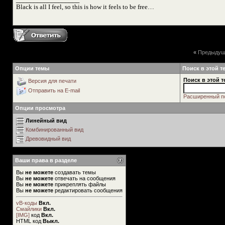
Black is all I feel, so this is how it feels to be free…
«
Предыдущ
Опции темы
Поиск в этой т
Поиск в этой т
Версия для печати
Отправить на E-mail
Расширенный п
Опции просмотра
Линейный вид
Комбинированный вид
Древовидный вид
Ваши права в разделе
Вы
не можете
создавать темы
Вы
не можете
отвечать на сообщения
Вы
не можете
прикреплять файлы
Вы
не можете
редактировать сообщения
vB-коды
Вкл.
Смайлики
Вкл.
[IMG]
код
Вкл.
HTML код
Выкл.