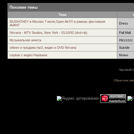
Похожие темы
Тема
MUDHONEY в Москве 7 июля,Open Air!!!!! в рамках фестиваля
Dress
AVANT
Nirvana - MTV Studios, New York - 01/10/92 (dvd-rip)
Pall Mall
Музыкальная анкета
Hizzzzzz
обмен и продажа mp3, видео и DVD Nirvana
Suicide
сервак с видео Нирваны
Кельн
Часовой п
Обратная свя