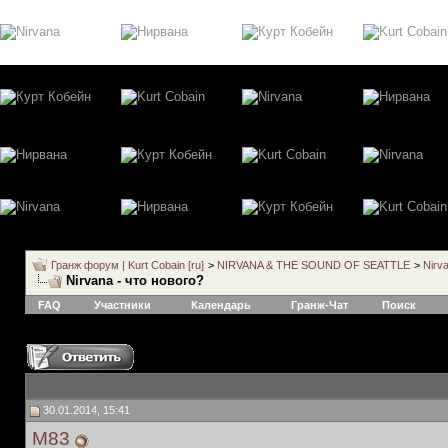
Гранж форум | Kurt Cobain [ru]
>
NIRVANA & THE SOUND OF SEATTLE
>
Nirv
Nirvana - что нового?
FAQ
Участники
Календарь
Гранж-Чат
Поиск
30.01.2014, 15:41
M83