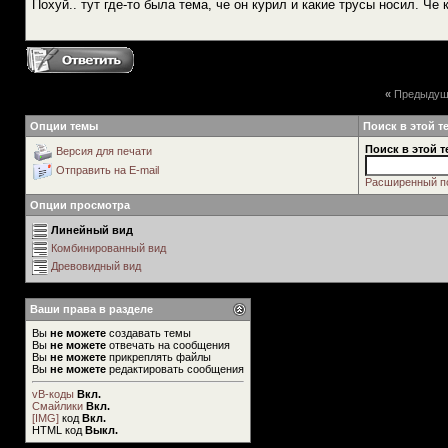
Похуй.. тут где-то была тема, че он курил и какие трусы носил. Че
«
Предыдущ
Опции темы
Поиск в этой т
Поиск в этой т
Версия для печати
Отправить на E-mail
Расширенный п
Опции просмотра
Линейный вид
Комбинированный вид
Древовидный вид
Ваши права в разделе
Вы
не можете
создавать темы
Вы
не можете
отвечать на сообщения
Вы
не можете
прикреплять файлы
Вы
не можете
редактировать сообщения
vB-коды
Вкл.
Смайлики
Вкл.
[IMG]
код
Вкл.
HTML код
Выкл.