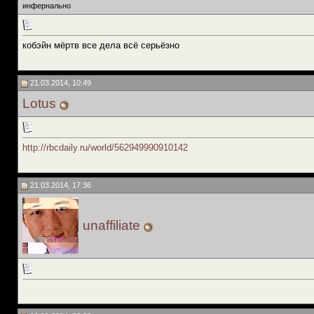
инфернально
кобэйн мёртв все дела всё серьёзно
21.03.2014, 10:49
Lotus
http://rbcdaily.ru/world/562949990910142
21.03.2014, 17:36
unaffiliate