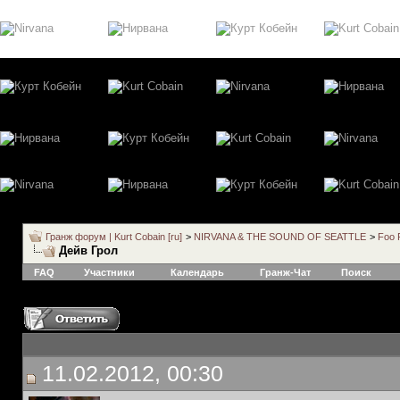
Гранж форум | Kurt Cobain [ru]
>
NIRVANA & THE SOUND OF SEATTLE
>
Foo 
Дейв Грол
FAQ
Участники
Календарь
Гранж-Чат
Поиск
11.02.2012, 00:30