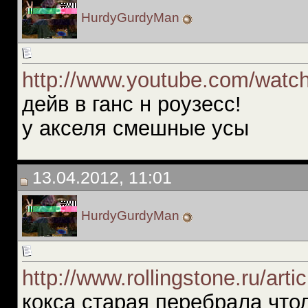
HurdyGurdyMan
http://www.youtube.com/watch
дейв в ганс н роузесс!
у акселя смешные усы
13.04.2012, 11:01
HurdyGurdyMan
http://www.rollingstone.ru/art
кокса старая перебрала что