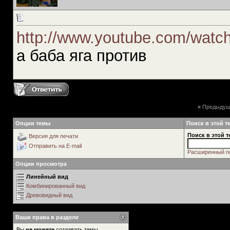
http://www.youtube.com/wa
а баба яга против
«
Предыдущ
Опции темы
Поиск в этой т
Поиск в этой т
Версия для печати
Отправить на E-mail
Расширенный п
Опции просмотра
Линейный вид
Комбинированный вид
Древовидный вид
Ваши права в разделе
Вы
не можете
создавать темы