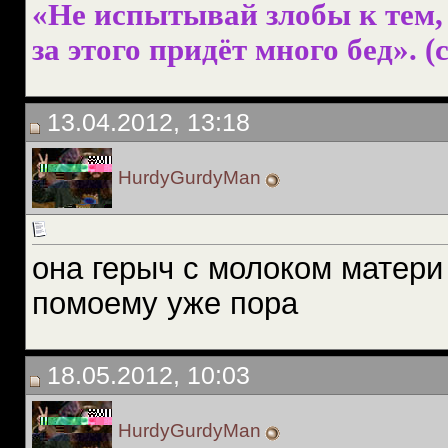
«Не испытывай злобы к тем, 
за этого придёт много бед». (с
13.04.2012, 13:18
HurdyGurdyMan
она герыч с молоком матери
помоему уже пора
18.05.2012, 10:03
HurdyGurdyMan