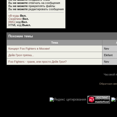
Вы
не можете
отвечать на сообщения
Вы
не можете
прикреплять файлы
Вы
не можете
редактировать сообщения
vB-коды
Вкл.
Смайлики
Вкл.
[IMG]
код
Вкл.
HTML код
Выкл.
Похожие темы
Тема
Концерт Foo Fighters в Москве!
Nev
Дейв Грол-тряпка...
Elefant
Foo Fighters - гранж, или просто Дейв Грол?
Nev
Часовой п
Обратная свя