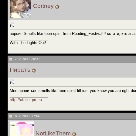
Cortney
версия Smells like teen spirit from Reading_Festival!!! кстати, кт
__________________
With The Lights Out!
17.08.2009, 20:09
Пиратъ
Мне нравиться smells like teen spirit lithium you know you are right d
__________________
http://atelier-pro.ru
18.08.2009, 17:44
NotLikeThem