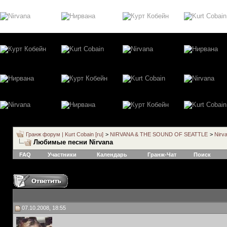
Гранж форум | Kurt Cobain [ru]
>
NIRVANA & THE SOUND OF SEATTLE
>
Nirv
Любимые песни Nirvana
FAQ
Участники
Календарь
Гранж-Чат
Поиск
07.10.2008, 18:55