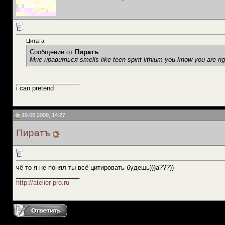
Цитата:
Сообщение от
Пиратъ
Мне нравиться smells like teen spirit lithium you know you are ri
__________________
i can pretend
19.08.2009, 14:27
Пиратъ
чё то я не понял ты всё цитировать будешь)))а???))
__________________
http://atelier-pro.ru