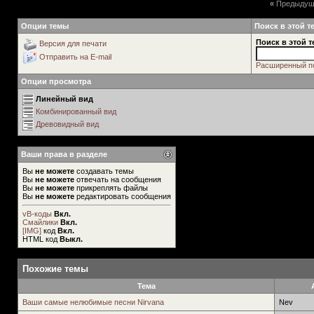
«
Предыдущ
Опции темы
Поиск в этой т
Поиск в этой т
Версия для печати
Отправить на E-mail
Расширенный п
Опции просмотра
Линейный вид
Комбинированный вид
Древовидный вид
Ваши права в разделе
Вы
не можете
создавать темы
Вы
не можете
отвечать на сообщения
Вы
не можете
прикреплять файлы
Вы
не можете
редактировать сообщения
vB-коды
Вкл.
Смайлики
Вкл.
[IMG]
код
Вкл.
HTML код
Выкл.
Похожие темы
Тема
Ваши самые нелюбимые песни Nirvana
Nev