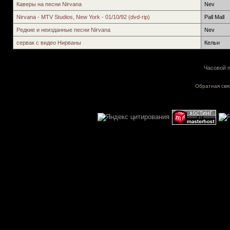
Каверы на песни Nirvana
Nev
Nirvana - MTV Studios, New York - 01/10/92 (dvd-rip)
Pall Mall
Редкие и неизданные песни Nirvana
Nev
сервак с видео Нирваны
Кельн
Часовой п
Обратная свя