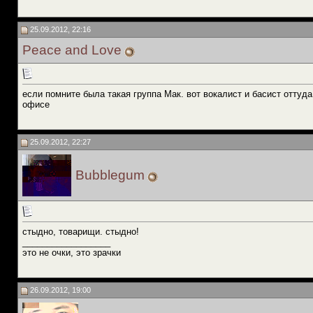
25.09.2012, 22:16
Peace and Love
если помните была такая группа Мак. вот вокалист и басист оттуда
офисе
25.09.2012, 22:27
Bubblegum
стыдно, товарищи. стыдно!
__________________
это не очки, это зрачки
26.09.2012, 19:00