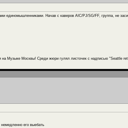
и единомышленниками. Начав с каверов AIC/PJ/SG/FF, группа, не засиж
 на Музыке Москвы! Среди жюри гулял листочек с надписью "Seattle ret
 немедленно его выебать