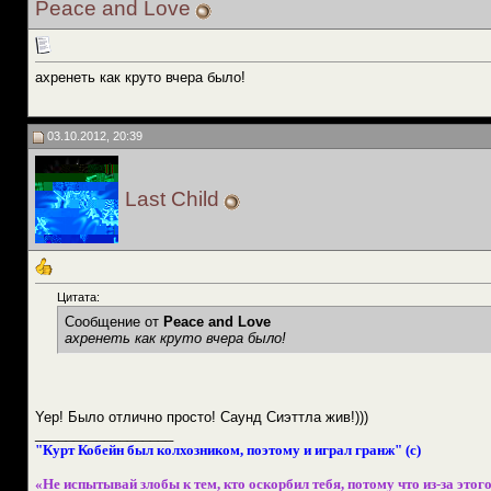
Peace and Love
ахренеть как круто вчера было!
03.10.2012, 20:39
Last Child
Цитата:
Сообщение от
Peace and Love
ахренеть как круто вчера было!
Yep! Было отлично просто! Саунд Сиэттла жив!)))
__________________
"Курт Кобейн был колхозником, поэтому и играл гранж" (с)
«Не испытывай злобы к тем, кто оскорбил тебя, потому что из-за этого