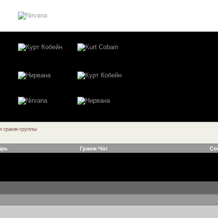
 гранж-группы
арь
Гранж-Чат
Со