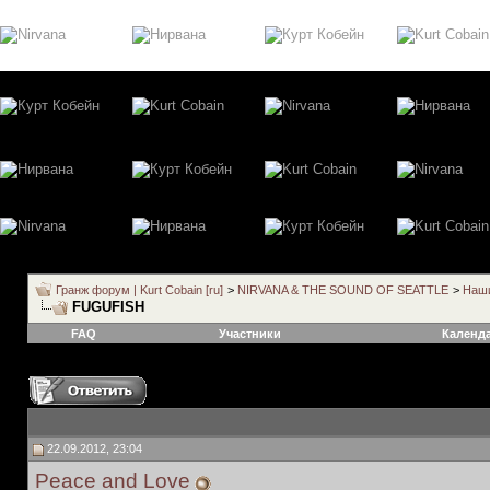
Гранж форум | Kurt Cobain [ru]
>
NIRVANA & THE SOUND OF SEATTLE
>
Наши
FUGUFISH
FAQ
Участники
Календ
22.09.2012, 23:04
Peace and Love