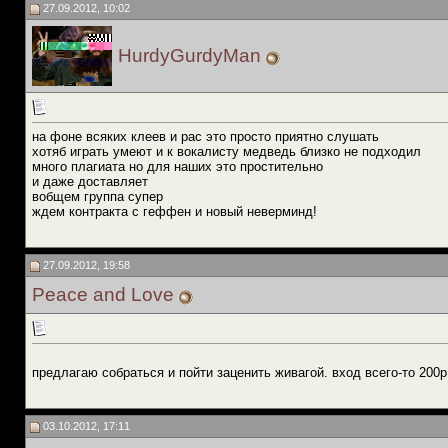
27.09.2012, 10:02
HurdyGurdyMan
на фоне всяких клеев и рас это просто приятно слушать
хотяб играть умеют и к вокалисту медведь близко не подходил
много плагиата но для наших это простительно
и даже доставляет
вобщем группа супер
ждем контракта с геффен и новый неверминд!
27.09.2012, 19:58
Peace and Love
предлагаю собраться и пойти заценить живагой. вход всего-то 200р
03.10.2012, 17:11