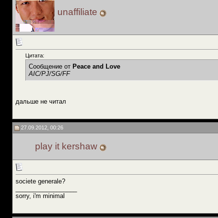
unaffiliate
Цитата:
Сообщение от
Peace and Love
AIC/PJ/SG/FF
дальше не читал
27.09.2012, 00:26
play it kershaw
societe generale?
__________________
sorry, i'm minimal