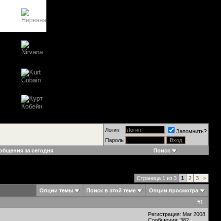
Логин
Запомнить?
Пароль
общения за сегодня
Поиск
Страница 1 из 3
1
2
3
>
Опции темы
Поиск в этой теме
Опции просмотра
#
1
Регистрация: Mar 2008
Сообщения: 382