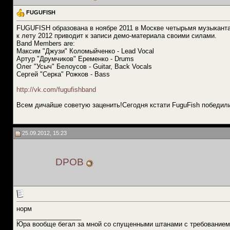
FUGUFISH
FUGUFISH образована в ноябре 2011 в Москве четырьмя музыкантам
к лету 2012 приводит к записи демо-материала своими силами.
Band Members are:
Максим "Джузи" Коломыйченко - Lead Vocal
Артур "Друмчиков" Еременко - Drums
Олег "Усыч" Белоусов - Guitar, Back Vocals
Сергей "Серка" Рожков - Bass
http://vk.com/fugufishband
Всем дичайше советую заценить!Сегодня кстати FuguFish победили
25.09.2012, 15:23
DPOB
норм
__________________
Юра вообще бегал за мной со спущенными штанами с требованием