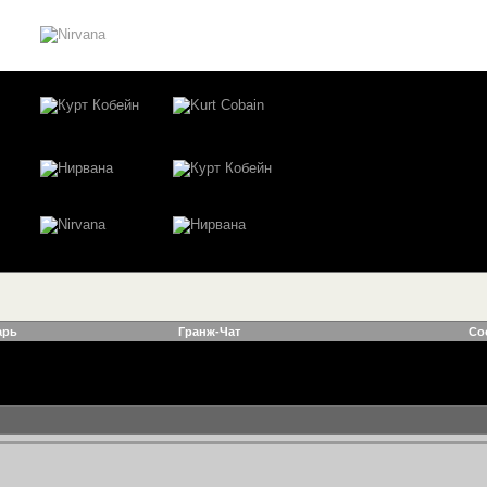
арь
Гранж-Чат
Со