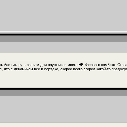
ь бас-гитару в разъем для наушников моего НЕ басового комбика. Сказан
, что с динамиком все в порядке, скорее всего сгорел какой-то предохра