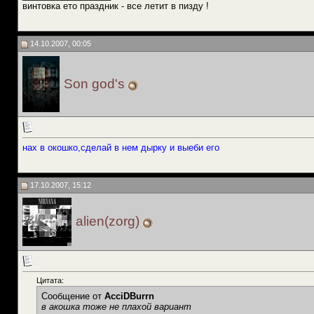
винтовка ето праздник - все летит в пизду !
14.10.2007, 00:05
Son god's
нах в окошко,сделай в нем дырку и выеби его
17.10.2007, 15:12
alien(zorg)
Цитата:
Сообщение от
AcciDBurrn
в акошка тоже не плахой вариант