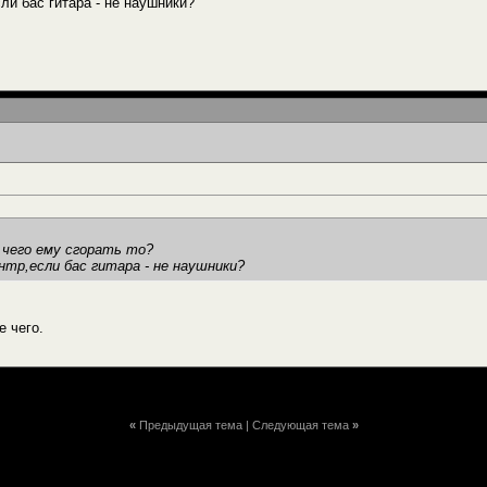
ли бас гитара - не наушники?
 чего ему сгорать то?
нтр,если бас гитара - не наушники?
е чего.
«
Предыдущая тема
|
Следующая тема
»