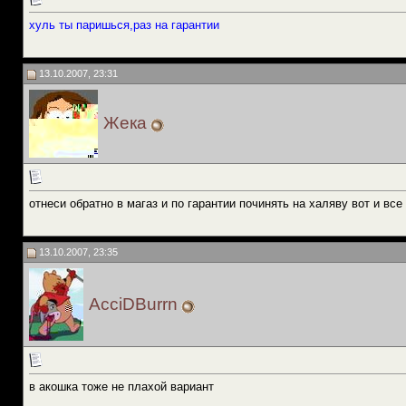
Жека
....
16.10.2007,
20:43
LSD25
:happy:
29.06.2010,
01:25
хуль ты паришься,раз на гарантии
GeneR
И кто еще глупая пизда ИТТ.
29.06.2010,
01:55
13.10.2007, 23:31
Жека
отнеси обратно в магаз и по гарантии починять на халяву вот и все 
13.10.2007, 23:35
AcciDBurrn
в акошка тоже не плахой вариант
__________________