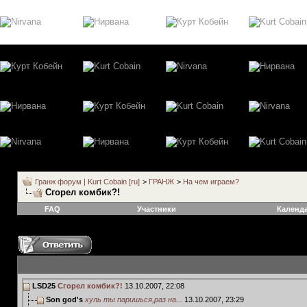
Гранж форум | Kurt Cobain [ru]
>
ГРАНЖ
>
На чем играем?
Сгорел комбик?!
FAQ
Участники
Календ
LSD25
Сгорел комбик?!
13.10.2007,
22:08
Son god's
хуль ты паришься,раз на...
13.10.2007,
23:29