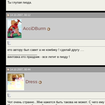
Ты глупая пизда.
14.10.2007, 00:12
AcciDBurrn
ето автору был савет а не комбику ! сделай другу ....
__________________
винтовка ето праздник - все летит в пизду !
14.10.2007, 00:44
Dress
Чот очень странно...Мне кажется быть такова не может. С чего ему