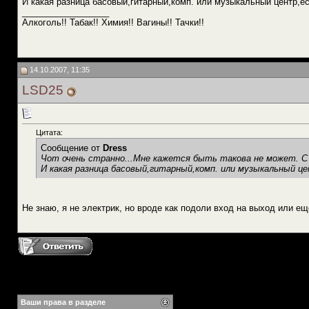
И какая разница басовый,гитарный,комп. или музыкальный центр,ес
__________________
Алкоголь!! Табак!! Химия!! Вагины!! Тачки!!
14.10.2007, 11:35
LSD25
Цитата:
Сообщение от
Dress
Чот очень странно...Мне кажется быть такова не может. С
И какая разница басовый,гитарный,комп. или музыкальный це
Не знаю, я не электрик, но вроде как подоли вход на выход или ещ
Ваши права в разделе