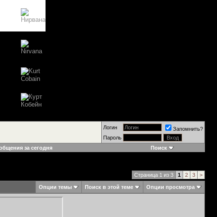
Логин
Запомнить?
Пароль
общения за сегодня
Поиск
Страница 1 из 3
1
2
3
>
Опции темы
Поиск в этой теме
Опции просмотра