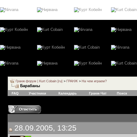
Гранж форум | Kurt Cobain [ru]
>
ГРАНЖ
>
На чем играем?
Барабаны
FAQ
Участники
Календарь
Гранж-Чат
Поиск
28.09.2005, 13:25