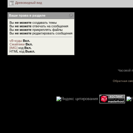
Древовидный вид
Ваши права в разделе
Вы
не можете
создавать темы
Вы
не можете
отвечать на сообщения
Вы
не можете
прикреплять файлы
Вы
не можете
редактировать сообщения
vB-коды
Вкл.
Смайлики
Вкл.
[IMG]
код
Вкл.
HTML код
Выкл.
Часовой п
Обратная свя