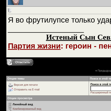
Я во фрутилупсе только уда
__________________
Истеный Сын Сев
Партия жизни
: героин - пе
«
Предыдущ
Опции темы
Поиск в этой т
Поиск в этой т
Версия для печати
Отправить на E-mail
Расширенный п
Опции просмотра
Линейный вид
Комбинированный вид