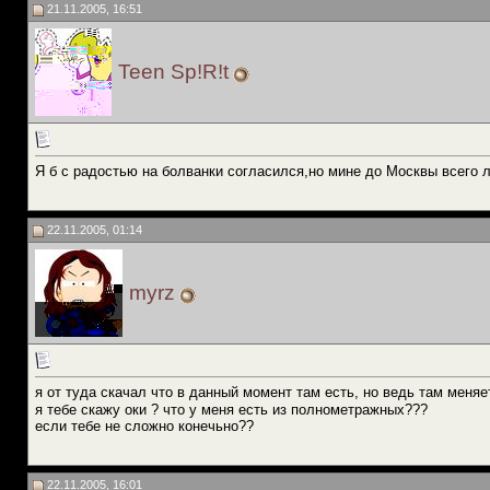
21.11.2005, 16:51
Teen Sp!R!t
Я б с радостью на болванки согласился,но мине до Москвы всего л
22.11.2005, 01:14
myrz
я от туда скачал что в данный момент там есть, но ведь там меня
я тебе скажу оки ? что у меня есть из полнометражных???
если тебе не сложно конечьно??
22.11.2005, 16:01