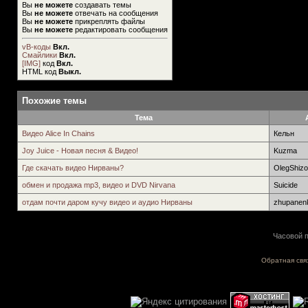
Вы
не можете
создавать темы
Вы
не можете
отвечать на сообщения
Вы
не можете
прикреплять файлы
Вы
не можете
редактировать сообщения
vB-коды
Вкл.
Смайлики
Вкл.
[IMG]
код
Вкл.
HTML код
Выкл.
Похожие темы
Тема
Видео Alice In Chains
Кельн
Joy Juice - Новая песня & Видео!
Kuzma
Где скачать видео Нирваны?
OlegShizo
обмен и продажа mp3, видео и DVD Nirvana
Suicide
отдам почти даром кучу видео и аудио Нирваны
zhupanen
Часовой п
Обратная свя