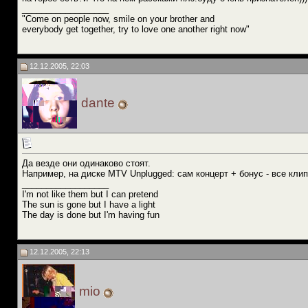
__________________
"Come on people now, smile on your brother and
everybody get together, try to love one another right now"
12.12.2005, 22:03
dante
Да везде они одинаково стоят.
Например, на диске MTV Unplugged: сам концерт + бонус - все кли
__________________
I'm not like them but I can pretend
The sun is gone but I have a light
The day is done but I'm having fun
12.12.2005, 22:13
mio