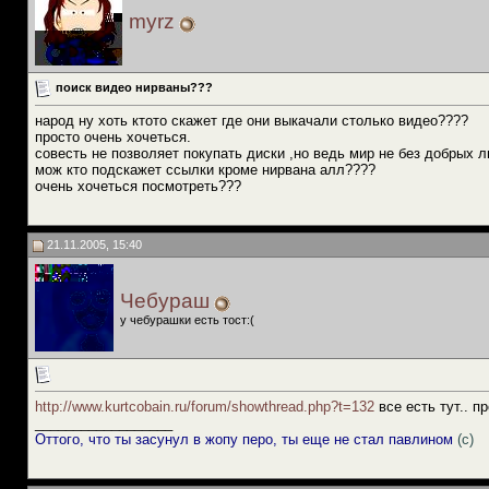
myrz
поиск видео нирваны???
народ ну хоть ктото скажет где они выкачали столько видео????
просто очень хочеться.
совесть не позволяет покупать диски ,но ведь мир не без добрых 
мож кто подскажет ссылки кроме нирвана алл????
очень хочеться посмотреть???
21.11.2005, 15:40
Чебураш
у чебурашки есть тост:(
http://www.kurtcobain.ru/forum/showthread.php?t=132
все есть тут.. п
__________________
Оттого, что ты засунул в жопу перо, ты еще не стал павлином
(с)