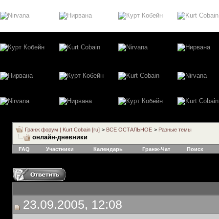
Гранж форум | Kurt Cobain [ru]
>
ВСЕ ОСТАЛЬНОЕ
>
Разные темы
онлайн-дневники
FAQ
Участники
Календарь
Гранж-Чат
Поиск
23.09.2005, 12:08