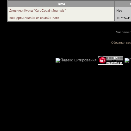
Тема
Дневники Курта "Kurt Cobain Journals"
Nev
Концерты онлайн из самой Праги
INPEACE
Часовой п
Обратная свя