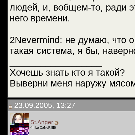
людей, и, вобщем-то, ради э
него времени.
2Nevermind: не думаю, что о
такая система, я бы, наверно
__________________
Хочешь знать кто я такой?
Выверни меня наружу мясом
23.09.2005, 13:27
St.Anger
{!!||La CaNgRi||!!}