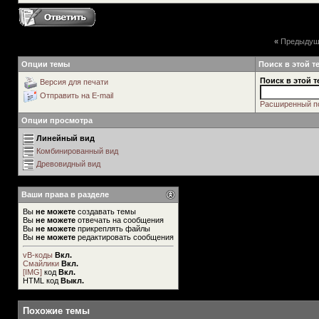
«
Предыдущ
Опции темы
Поиск в этой т
Поиск в этой т
Версия для печати
Отправить на E-mail
Расширенный п
Опции просмотра
Линейный вид
Комбинированный вид
Древовидный вид
Ваши права в разделе
Вы
не можете
создавать темы
Вы
не можете
отвечать на сообщения
Вы
не можете
прикреплять файлы
Вы
не можете
редактировать сообщения
vB-коды
Вкл.
Смайлики
Вкл.
[IMG]
код
Вкл.
HTML код
Выкл.
Похожие темы