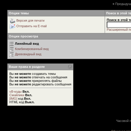
«
Предыдущ
Опции темы
Поиск в этой т
Поиск в этой т
Версия для печати
Отправить на E-mail
Расширенный п
Опции просмотра
Линейный вид
Комбинированный вид
Древовидный вид
Ваши права в разделе
Вы
не можете
создавать темы
Вы
не можете
отвечать на сообщения
Вы
не можете
прикреплять файлы
Вы
не можете
редактировать сообщения
vB-коды
Вкл.
Смайлики
Вкл.
[IMG]
код
Вкл.
HTML код
Выкл.
Часовой п