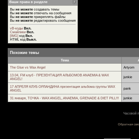
Ваши права в разделе
Вы
не можете
создавать темы
Вы
не можете
отвечать на сообщения
Вы
не можете
прикреплять файлы
Вы
не можете
редактировать сообщения
vB-коды
Вкл.
Смайлики
Вкл.
[IMG]
код
Вкл.
HTML код
Выкл.
Похожие темы
Тема
The Glue vs Wax Angel
Artyom
13.04, FM клуб - ПРЕЗЕНТАЦИЯ АЛЬБОМОВ ANAEMIA & WAX
junkie
ANGEL!
17 АПРЕЛЯ КЛУБ ОРЛАНДИНА презентация альбома группы WAX
pаnk
ANGEL
31 января, ТОЧКА - WAX ANGEL, ANAEMIA, GRENADE & DIET PILL!!!
junkie
Часовой п
Обратная свя