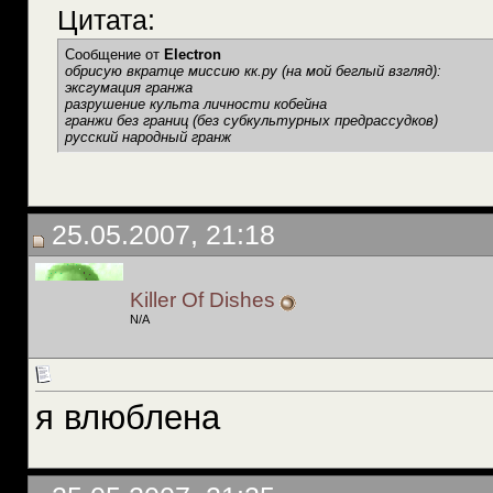
Цитата:
Сообщение от
Electron
обрисую вкратце миссию кк.ру (на мой беглый взгляд):
эксгумация гранжа
разрушение культа личности кобейна
гранжи без границ (без субкультурных предрассудков)
русский народный гранж
25.05.2007, 21:18
Killer Of Dishes
N/A
я влюблена