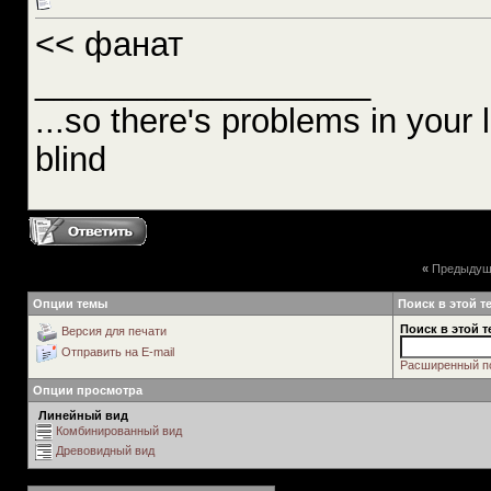
<< фанат
__________________
...so there's problems in your l
blind
«
Предыдущ
Опции темы
Поиск в этой т
Поиск в этой т
Версия для печати
Отправить на E-mail
Расширенный п
Опции просмотра
Линейный вид
Комбинированный вид
Древовидный вид