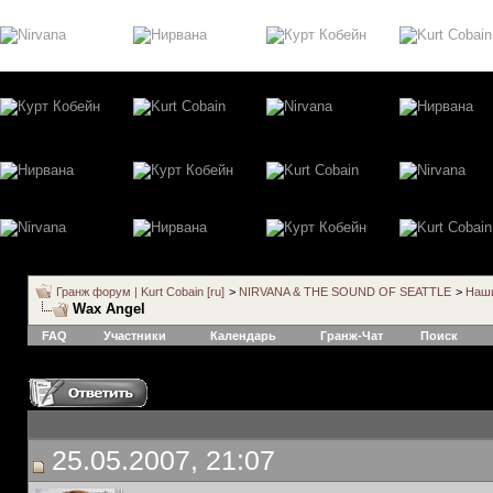
Гранж форум | Kurt Cobain [ru]
>
NIRVANA & THE SOUND OF SEATTLE
>
Наши
Wax Angel
FAQ
Участники
Календарь
Гранж-Чат
Поиск
25.05.2007, 21:07