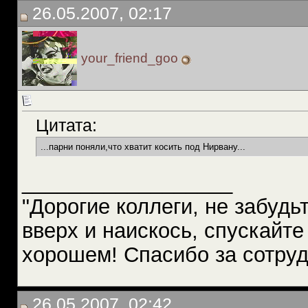
26.05.2007, 02:17
your_friend_goo
Цитата:
...парни поняли,что хватит косить под Нирвану...
__________________
"Дорогие коллеги, не забудьт
вверх и наискось, спускайте
хорошем! Спасибо за сотрудн
26.05.2007, 02:42