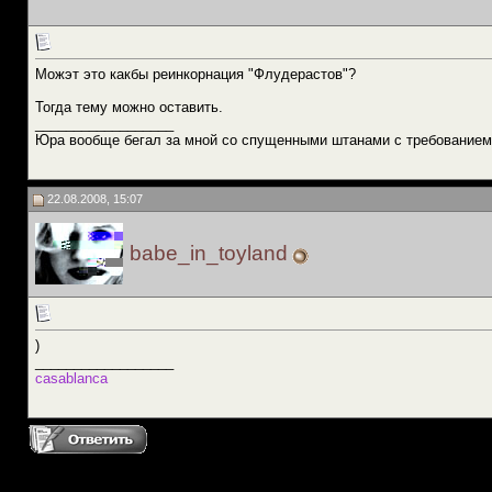
Можэт это какбы реинкорнация "Флудерастов"?
Тогда тему можно оставить.
__________________
Юра вообще бегал за мной со спущенными штанами с требованием
22.08.2008, 15:07
babe_in_toyland
)
__________________
casablanca