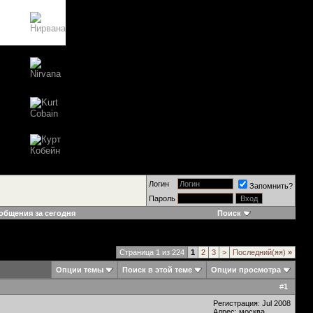
Логин
Запомнить?
Пароль
общения за сегодня
Поиск
Страница 1 из 224
1
2
3
>
Последний(яя)
»
Опции темы
Поиск в этой теме
Опции просмотра
#
1
Регистрация: Jul 2008
Адрес: москва