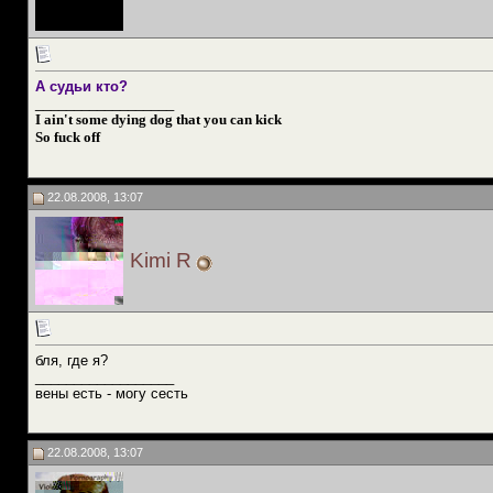
А судьи кто?
__________________
I ain't some dying dog that you can kick
So fuck off
22.08.2008, 13:07
Kimi R
бля, где я?
__________________
вены есть - могу сесть
22.08.2008, 13:07