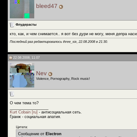
bleed47
Флудерасты
кто, как, и чем снимается.. я вот без дури не могу, меня депра наси
Последний раз редактировалось three_six, 22.08.2008 в
21:30
.
22.08.2008, 11:07
Nev
Violence, Pornography, Rock music!
О чем тема то?
__________________
Kurt Cobain [ru]
- антисоциальная сеть.
Гранж - социальная апатия.
Цитата:
Сообщение от
Electron