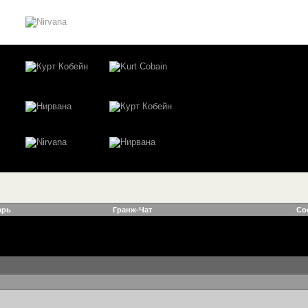
арь
Гранж-Чат
Со