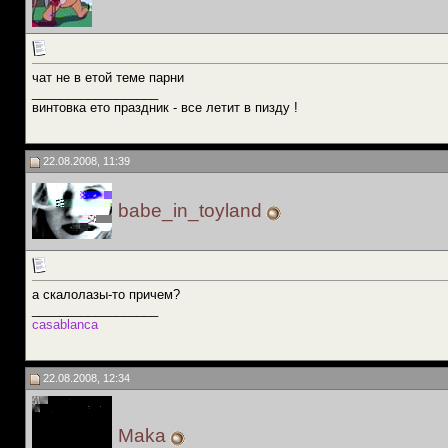
чат не в етой теме парни
__________________
винтовка ето праздник - все летит в пизду !
22.08.2008, 11:39
babe_in_toyland
а скалолазы-то причем?
__________________
casablanca
22.08.2008, 12:34
Maka