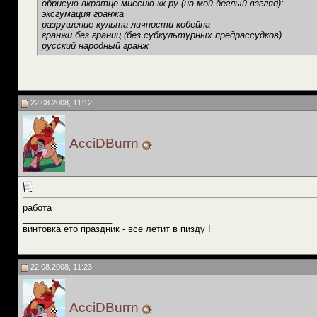
обрисую вкратце миссию кк.ру (на мой беглый взгляд):
эксгумация гранжа
разрушение культа личности кобейна
гранжи без границ (без субкультурных предрассудков)
русский народный гранж
22.08.2008, 11:12
AcciDBurrn
работа
__________________
винтовка ето праздник - все летит в пизду !
22.08.2008, 11:23
AcciDBurrn