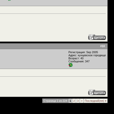
#
10
Регистрация: Sep 2005
Адрес: кунцевское городище
Возраст: 40
Сообщения: 347
Страница 1 из 224
1
2
3
>
Последний(яя)
»