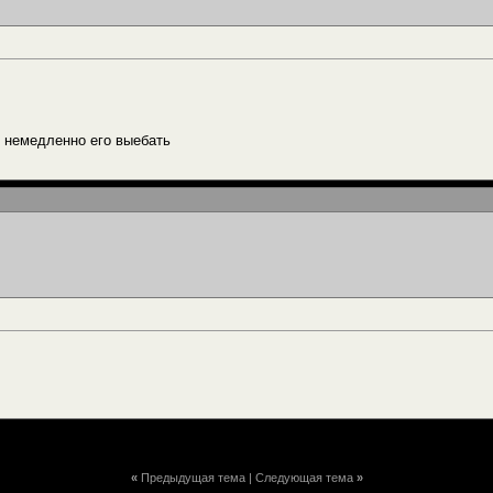
 немедленно его выебать
«
Предыдущая тема
|
Следующая тема
»