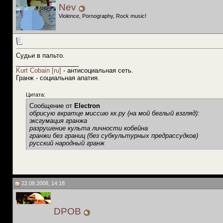
Nev
Violence, Pornography, Rock music!
Судьи в пальто.
__________________
Kurt Cobain [ru]
- антисоциальная сеть.
Гранж - социальная апатия.
Цитата:
Сообщение от
Electron
обрисую вкратце миссию кк.ру (на мой беглый взгляд):
эксгумация гранжа
разрушение культа личности кобейна
гранжи без границ (без субкультурных предрассудков)
русский народный гранж
22.08.2008, 14:18
DPOB