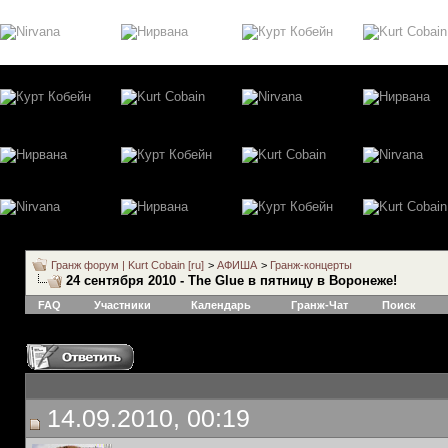
Гранж форум | Kurt Cobain [ru]
>
АФИША
>
Гранж-концерты
24 сентября 2010 - The Glue в пятницу в Воронеже!
FAQ
Участники
Календарь
Гранж-Чат
Поиск
14.09.2010, 00:19