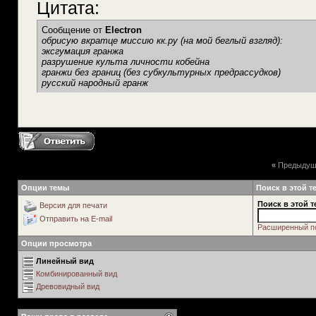
Цитата:
Сообщение от
Electron
обрисую вкратце миссию кк.ру (на мой беглый взгляд):
эксгумация гранжа
разрушение культа личности кобейна
гранжи без границ (без субкультурных предрассудков)
русский народный гранж
«
Предыдущ
Опции темы
Поиск в этой т
Поиск в этой т
Версия для печати
Отправить на E-mail
Расширенный п
Опции просмотра
Линейный вид
Комбинированный вид
Древовидный вид