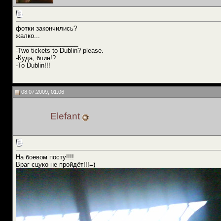
фотки закончились?
жалко...
__________________
-Two tickets to Dublin? please.
-Куда, блин!?
-To Dublin!!!
08.07.2009, 01:06
Elefant
На боевом посту!!!!
Враг сцуко не пройдёт!!!=)