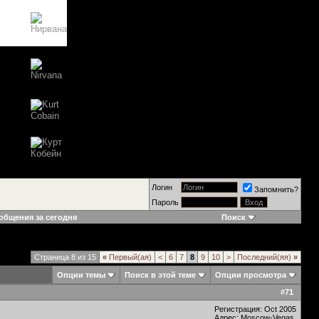
Логин
Запомнить?
Пароль
общения за сегодня
Поиск
Страница 8 из 15
«
Первый(ая)
<
6
7
8
9
10
>
Последний(яя)
»
Опции темы
Поиск в этой теме
Опции просмотра
#
71
Регистрация: Oct 2005
Адрес: Moscow-Vegas