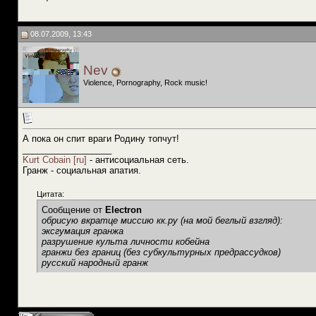
08.07.2009, 13:43
Nev
Violence, Pornography, Rock music!
А пока он спит враги Родину топчут!
__________________
Kurt Cobain [ru]
- антисоциальная сеть.
Гранж - социальная апатия.
Цитата:
Сообщение от
Electron
обрисую вкратце миссию кк.ру (на мой беглый взгляд):
эксгумация гранжа
разрушение культа личности кобейна
гранжи без границ (без субкультурных предрассудков)
русский народный гранж