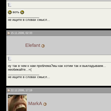
воть
__________________
не ищите в словах смысл...
15.11.2006, 02:33
Elefant
ну так в чем к нам проблема?мы как хотим так и выкладываем...
необижайте...=(
__________________
не ищите в словах смысл...
22.12.2006, 17:19
MarkA