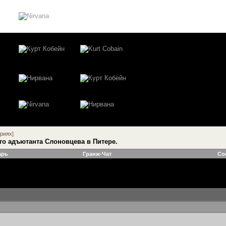
риях]
го адъютанта Слоновцева в Питере.
арь
Гранж-Чат
Со