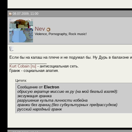
08.07.2009, 11:00
Nev
Violence, Pornography, Rock music!
Если бы на калаш на плече и не подумал бы. Ну Дурь в балахоне и 
__________________
Kurt Cobain [ru]
- антисоциальная сеть.
Гранж - социальная апатия.
Цитата:
Сообщение от
Electron
обрисую вкратце миссию кк.ру (на мой беглый взгляд):
эксгумация гранжа
разрушение культа личности кобейна
гранжи без границ (без субкультурных предрассудков)
русский народный гранж