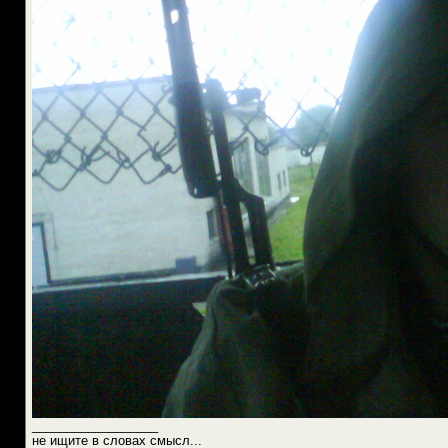
__________________
не ищите в словах смысл...