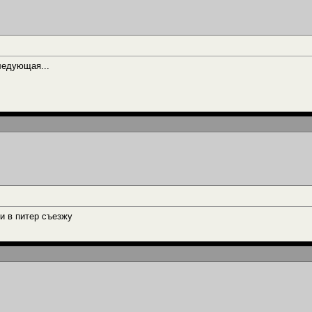
следующая...
и в питер съезжу