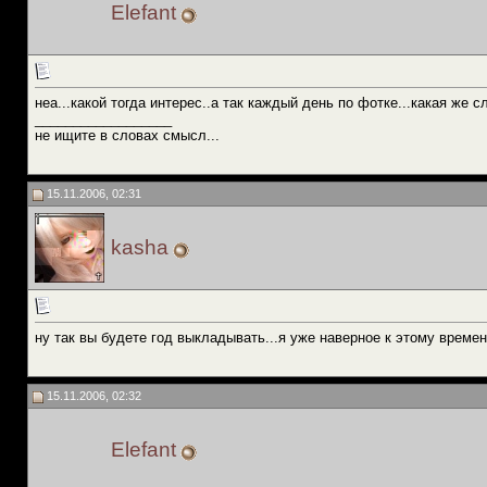
Elefant
неа...какой тогда интерес..а так каждый день по фотке...какая же 
__________________
не ищите в словах смысл...
15.11.2006, 02:31
kasha
ну так вы будете год выкладывать...я уже наверное к этому времен
15.11.2006, 02:32
Elefant