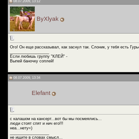
08.07.2009, 13:12
ByXlyak
Ого! Он еще рассказывал, как заснул так. Слоник, у тебя есть Гур
__________________
Если любишь группу "КЛЕЙ" -
Выпей баночку соплей!
08.07.2009, 13:34
Elefant
с калашом на кансерт...вот бы мы посмеялись...
люди стоят спят и нич его!!!
неа...нету=)
__________________
не ищите в словах смысл...