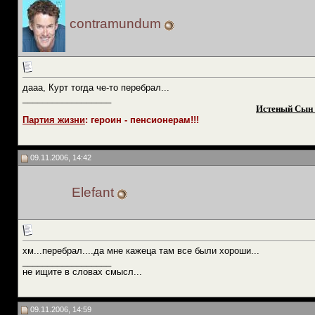
contramundum
дааа, Курт тогда че-то перебрал...
__________________
Истеный Сын 
Партия жизни
: героин - пенсионерам!!!
09.11.2006, 14:42
Elefant
хм...перебрал....да мне кажеца там все были хороши...
__________________
не ищите в словах смысл...
09.11.2006, 14:59