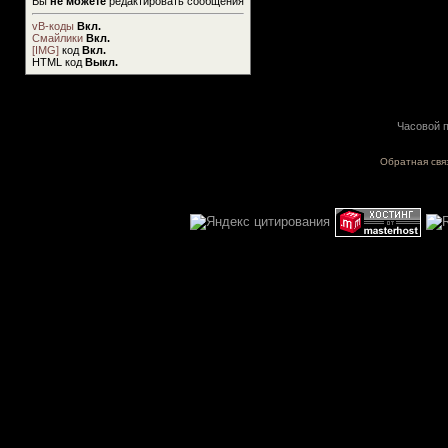
Вы
не можете
редактировать сообщения
vB-коды
Вкл.
Смайлики
Вкл.
[IMG]
код
Вкл.
HTML код
Выкл.
Часовой п
Обратная свя