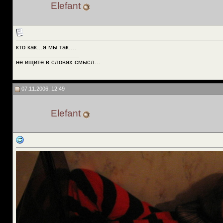
Elefant
кто как...а мы так....
__________________
не ищите в словах смысл...
07.11.2006, 12:49
Elefant