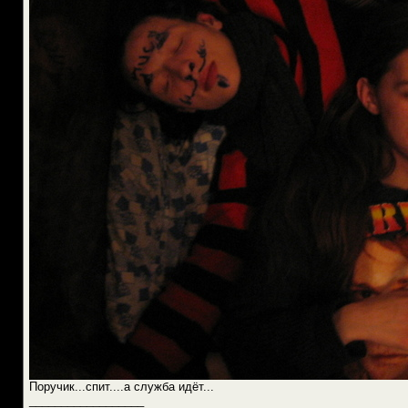
Поручик...спит....а служба идёт...
__________________