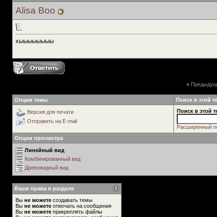
Alisa Boo
хыыыыыыыы
«
Предыдущ
Опции темы
Поиск в этой т
Поиск в этой т
Версия для печати
Отправить на E-mail
Расширенный п
Опции просмотра
Линейный вид
Комбинированный вид
Древовидный вид
Ваши права в разделе
Вы
не можете
создавать темы
Вы
не можете
отвечать на сообщения
Вы
не можете
прикреплять файлы