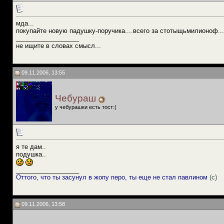
мда...
покупайте новую падушку-поручика....всего за стотыщьмилионоф...
__________________
не ищите в словах смысл...
09.11.2006, 13:55
Чебураш
у чебурашки есть тост:(
я те дам..
подушка..
__________________
Оттого, что ты засунул в жопу перо, ты еще не стал павлином
(с)
09.11.2006, 13:58