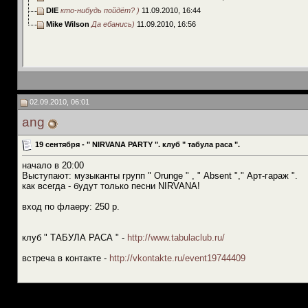
DIE
кто-нибудь пойдёт? )
11.09.2010,
16:44
Mike Wilson
Да ебанись)
11.09.2010,
16:56
02.09.2010, 06:01
ang
19 сентября - " NIRVANA PARTY ". клуб " табула раса ".
начало в 20:00
Выступают: музыканты групп " Оrunge " , " Аbsent "," Арт-гараж ".
как всегда - будут только песни NIRVANA!
вход по флаеру: 250 р.
клуб " ТАБУЛА РАСА " -
http://www.tabulaclub.ru/
встреча в контакте -
http://vkontakte.ru/event19744409