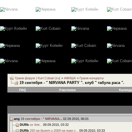
Гранж форум | Kurt Cobain [ru]
>
АФИША
>
Гранж-концерты
19 сентября - " NIRVANA PARTY ". клуб " табула раса ".
FAQ
Участники
Календ
ang
19 сентября - " NIRVANA...
02.09.2010,
06:01
DURb
ох бля...
09.09.2010,
03:32
DURb
250 на билет и 2000 на пиво с...
09.09.2010,
03:33