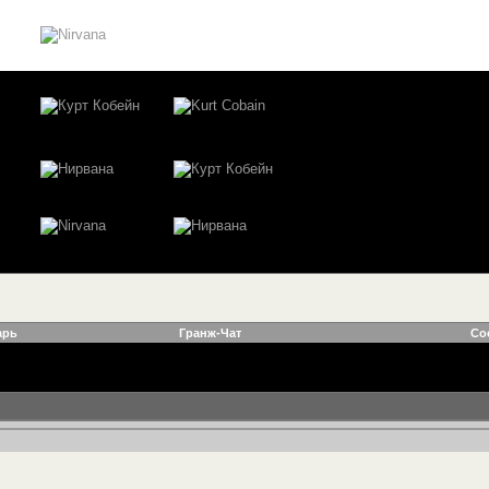
арь
Гранж-Чат
Со