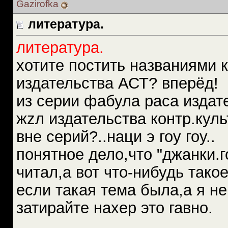
Gazirofka
литература.
литература.
хотите постить названиями 
издательства АСТ? вперёд!
из серии фабула раса издат
жzл издательства контр.куль
вне серий?..наци э гоу гоу..
понятное дело,что "джанки.
читал,а вот что-нибудь такое
если такая тема была,а я н
затирайте нахер это гавно.