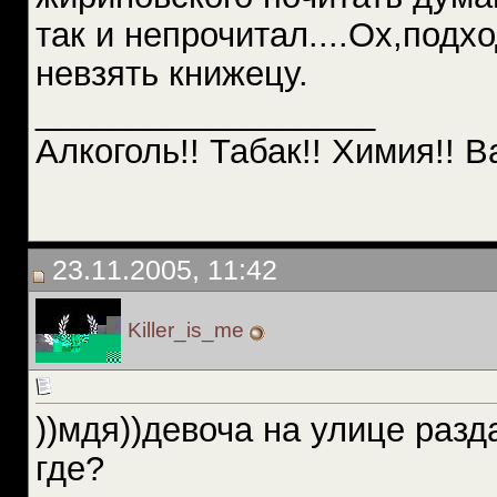
так и непрочитал....Ох,подх
невзять книжецу.
__________________
Алкоголь!! Табак!! Химия!! В
23.11.2005, 11:42
Killer_is_me
))мдя))девоча на улице раз
где?