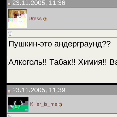
23.11.2005, 11:36
Dress
Пушкин-это андерграунд??
__________________
Алкоголь!! Табак!! Химия!! В
23.11.2005, 11:39
Killer_is_me