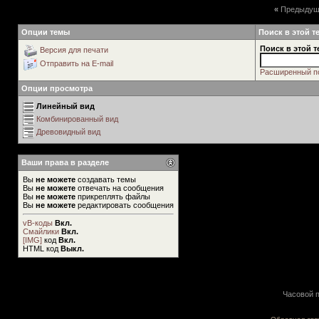
«
Предыдущ
Опции темы
Поиск в этой т
Поиск в этой т
Версия для печати
Отправить на E-mail
Расширенный п
Опции просмотра
Линейный вид
Комбинированный вид
Древовидный вид
Ваши права в разделе
Вы
не можете
создавать темы
Вы
не можете
отвечать на сообщения
Вы
не можете
прикреплять файлы
Вы
не можете
редактировать сообщения
vB-коды
Вкл.
Смайлики
Вкл.
[IMG]
код
Вкл.
HTML код
Выкл.
Часовой п