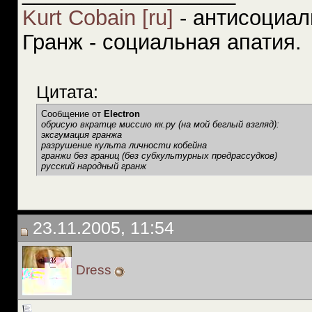
Kurt Cobain [ru]
- антисоциал
Гранж - социальная апатия.
Цитата:
Сообщение от
Electron
обрисую вкратце миссию кк.ру (на мой беглый взгляд):
эксгумация гранжа
разрушение культа личности кобейна
гранжи без границ (без субкультурных предрассудков)
русский народный гранж
23.11.2005, 11:54
Dress