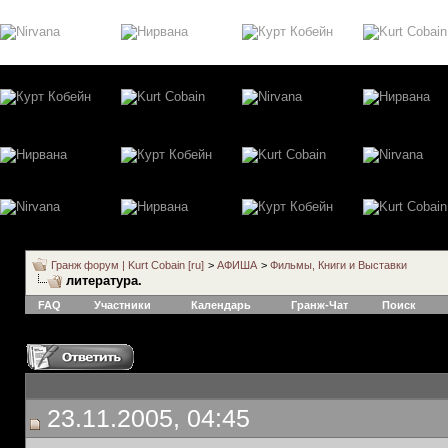
Гранж форум | Kurt Cobain [ru]
>
АФИША
>
Фильмы, Книги и Выставки
литература.
FAQ
Участники
Календарь
Гранж-Чат
Поиск
23.11.2005, 04:45