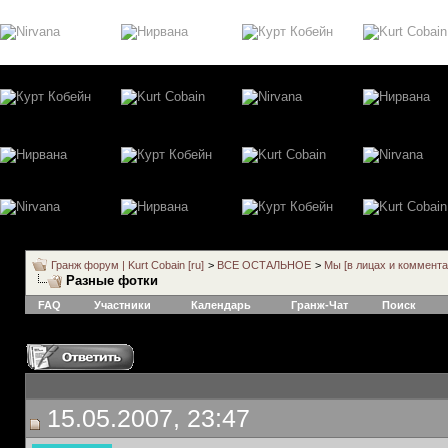
Гранж форум | Kurt Cobain [ru]
>
ВСЕ ОСТАЛЬНОЕ
>
Мы [в лицах и коммента
Разные фотки
FAQ
Участники
Календарь
Гранж-Чат
Поиск
15.05.2007, 23:47