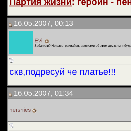
Партия жизни
: героин - пе
16.05.2007, 00:13
Evil
Забанили? Не расстраивайся, расскажи об этом друзьям и буде
скв,подресуй че платье!!!
16.05.2007, 01:34
hershies