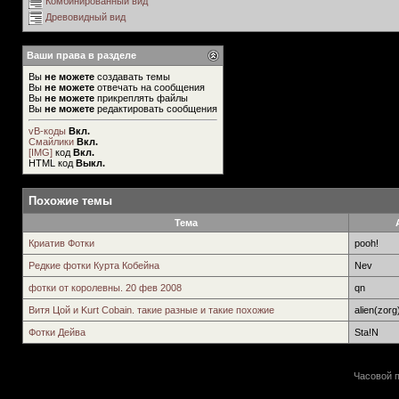
Комбинированный вид
Древовидный вид
Ваши права в разделе
Вы
не можете
создавать темы
Вы
не можете
отвечать на сообщения
Вы
не можете
прикреплять файлы
Вы
не можете
редактировать сообщения
vB-коды
Вкл.
Смайлики
Вкл.
[IMG]
код
Вкл.
HTML код
Выкл.
Похожие темы
Тема
Криатив Фотки
pooh!
Редкие фотки Курта Кобейна
Nev
фотки от королевны. 20 фев 2008
qn
Витя Цой и Kurt Cobain. такие разные и такие похожие
alien(zorg
Фотки Дейва
Sta!N
Часовой п