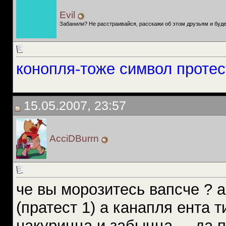
Evil
Забанили? Не расстраивайся, расскажи об этом друзьям и буде
конопля-тоже символ протест
15.05.2007, 23:57
AcciDBurrn
че вы морозитесь вапсче ? 
(пратест 1) а канапля ента т
накурицца и забыцца ... да п