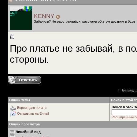
KENNY
Забанили? Не расстраивайся, расскажи об этом друзьям и будет
Про платье не забывай, в по
стороны.
«
Предыдущ
Опции темы
Поиск в этой т
Поиск в этой т
Версия для печати
Отправить на E-mail
Расширенный п
Опции просмотра
Линейный вид