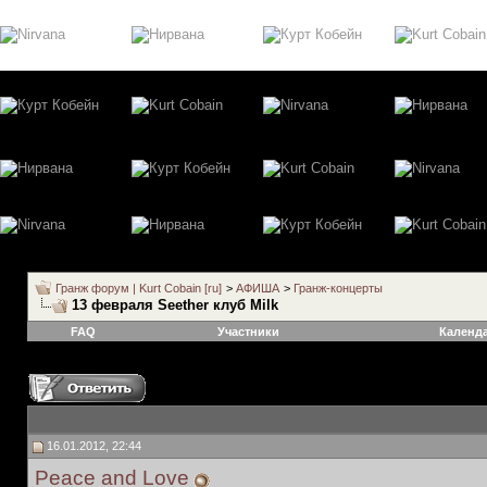
Гранж форум | Kurt Cobain [ru]
>
АФИША
>
Гранж-концерты
13 февраля Seether клуб Milk
FAQ
Участники
Календ
16.01.2012, 22:44
Peace and Love