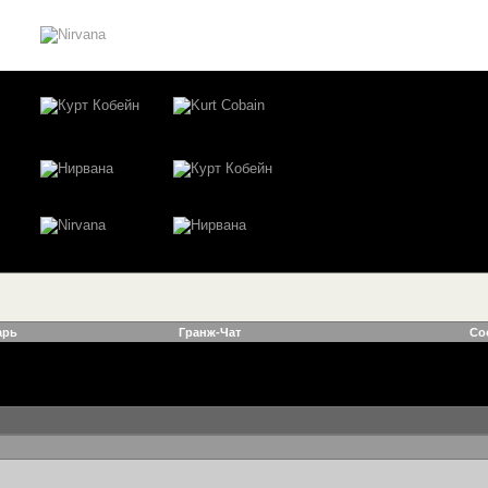
арь
Гранж-Чат
Со