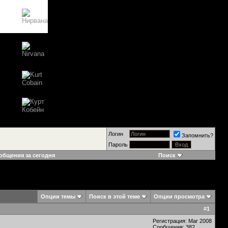
Логин
Запомнить?
Пароль
общения за сегодня
Поиск
Опции темы
Поиск в этой теме
Опции просмотра
#
1
Регистрация: Mar 2008
Сообщения: 382