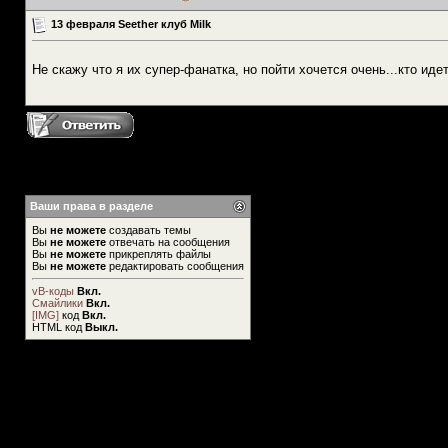
13 февраля Seether клуб Milk
Не скажу что я их супер-фанатка, но пойти хочется очень...кто иде
Ваши права в разделе
Вы
не можете
создавать темы
Вы
не можете
отвечать на сообщения
Вы
не можете
прикреплять файлы
Вы
не можете
редактировать сообщения
vB-коды
Вкл.
Смайлики
Вкл.
[IMG]
код
Вкл.
HTML код
Выкл.