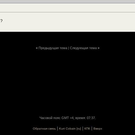
т?
«
Предыдущая тема
|
Следующая тема
»
Часовой пояс GMT +4, время: 07:37.
|
|
|
Обратная связь
Kurt Cobain [ru]
КПК
Вверх