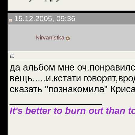
15.12.2005, 09:36
Nirvanistka
да альбом мне оч.понравилс
вещь.....и.кстати говорят,вр
сказать "познакомила" Криса
__________________
It's better to burn out than