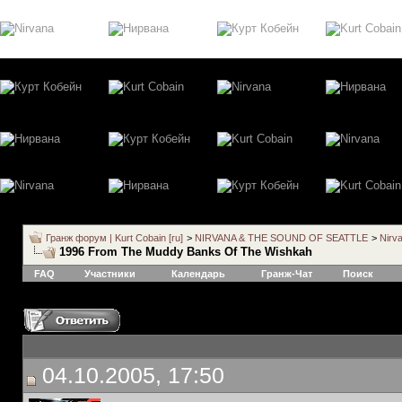
Гранж форум | Kurt Cobain [ru]
>
NIRVANA & THE SOUND OF SEATTLE
>
Nirv
1996 From The Muddy Banks Of The Wishkah
FAQ
Участники
Календарь
Гранж-Чат
Поиск
04.10.2005, 17:50