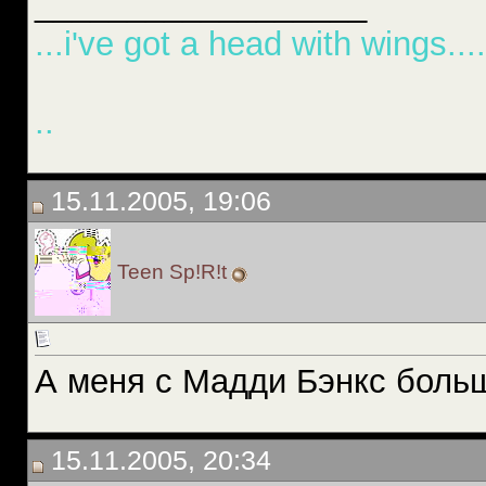
__________________
...i've got a head with wings....
..
15.11.2005, 19:06
Teen Sp!R!t
А меня с Мадди Бэнкс больше
15.11.2005, 20:34