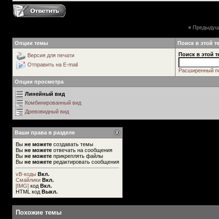
«
Предыдущ
Опции темы
Поиск в этой т
Поиск в этой т
Версия для печати
Отправить на E-mail
Расширенный п
Опции просмотра
Линейный вид
Комбинированный вид
Древовидный вид
Ваши права в разделе
Вы
не можете
создавать темы
Вы
не можете
отвечать на сообщения
Вы
не можете
прикреплять файлы
Вы
не можете
редактировать сообщения
vB-коды
Вкл.
Смайлики
Вкл.
[IMG]
код
Вкл.
HTML код
Выкл.
Похожие темы