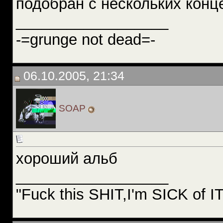
подобран с нескольких конце
__________________
-=grunge not dead=-
06.10.2005, 21:34
SOAP
хороший альб
__________________
"Fuck this SHIT,I'm SICK of 