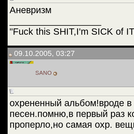
Аневризм
__________________
"Fuck this SHIT,I'm SICK of 
09.10.2005, 03:27
SANO
охрененный альбом!вроде в 
песен.помню,в первый раз к
проперло,но самая охр. вещь