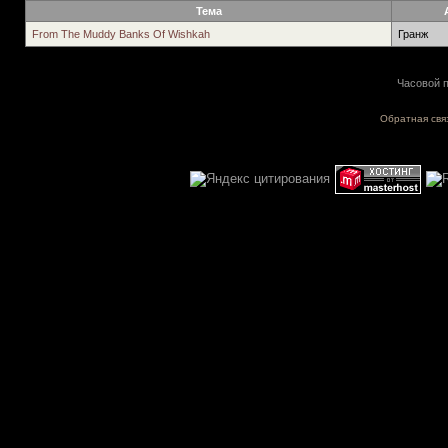
Тема
From The Muddy Banks Of Wishkah
Гранж
Часовой п
Обратная свя