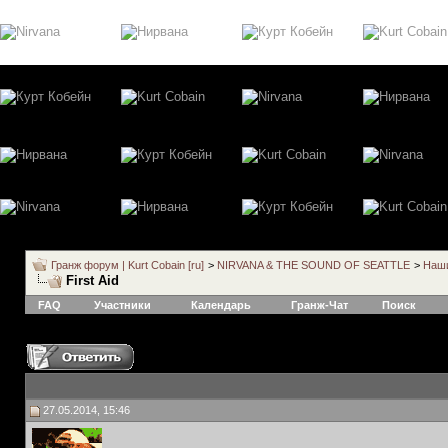
Гранж форум | Kurt Cobain [ru]
>
NIRVANA & THE SOUND OF SEATTLE
>
Наши
First Aid
FAQ
Участники
Календарь
Гранж-Чат
Поиск
27.05.2014, 15:46