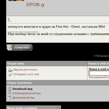
DPOB
наткнулся вконтакте в аудио на First Aid – Ghost, ностальжи 80lvl
__________________
Юра вообще бегал за мной со спущенными штанами с требованием
«
Предыдущ
Опции темы
Поиск в этой т
Поиск в этой т
Версия для печати
Отправить на E-mail
Расширенный п
Опции просмотра
Линейный вид
Комбинированный вид
Древовидный вид
Ваши права в разделе