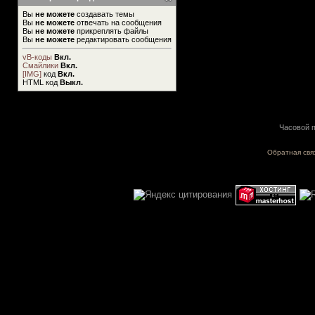
Вы
не можете
создавать темы
Вы
не можете
отвечать на сообщения
Вы
не можете
прикреплять файлы
Вы
не можете
редактировать сообщения
vB-коды
Вкл.
Смайлики
Вкл.
[IMG]
код
Вкл.
HTML код
Выкл.
Часовой п
Обратная свя