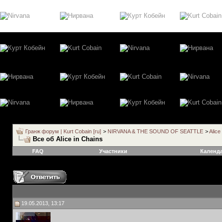
Гранж форум | Kurt Cobain [ru]
>
NIRVANA & THE SOUND OF SEATTLE
>
Alice
Все об Alice in Chains
FAQ
Участники
Календ
19.05.2013, 13:17