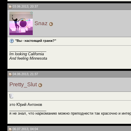
03.06.2013, 20:37
Snaz
"Вы - настоящий гранж?"
__________________
Im looking California
And feeling Minnesota
04.06.2013, 21:37
Pretty_Slut
это Юрий Антонов
__________________
я не знал, что наркоманию можно преподнести так красочно и инте
06.07.2013, 04:04