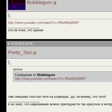
Bubblegum
http://www.youtube.com/watch?v=3Rwl4Mq5M8Y
__________________
это не очки, это зрачки
21.05.2013, 00:38
Pretty_Slut
Цитата:
Сообщение от
Bubblegum
http://www.youtube.com/watch?v=3Rwl4Mq5M8Y
там смешная толстая тетя на клавишах. да. по-моему, это тетя!
__________________
я не знал, что наркоманию можно преподнести так красочно и инте