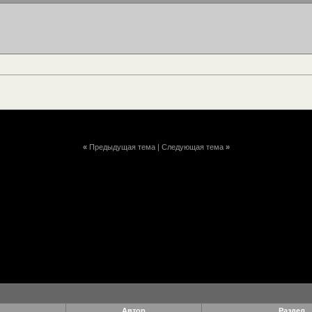
«
Предыдущая тема
|
Следующая тема
»
Автор
Раздел