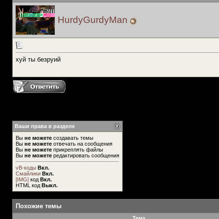
HurdyGurdyMan
хуй ты безруий
Ваши права в разделе
Вы
не можете
создавать темы
Вы
не можете
отвечать на сообщения
Вы
не можете
прикреплять файлы
Вы
не можете
редактировать сообщения
vB-коды
Вкл.
Смайлики
Вкл.
[IMG]
код
Вкл.
HTML код
Выкл.
Похожие темы
Тема