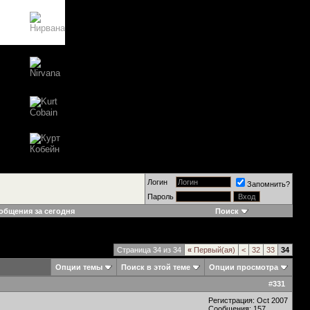
Логин
Запомнить?
Пароль
общения за сегодня
Поиск
Страница 34 из 34
«
Первый(ая)
<
32
33
34
Опции темы
Поиск в этой теме
Опции просмотра
#
331
Регистрация: Oct 2007
Сообщения: 157