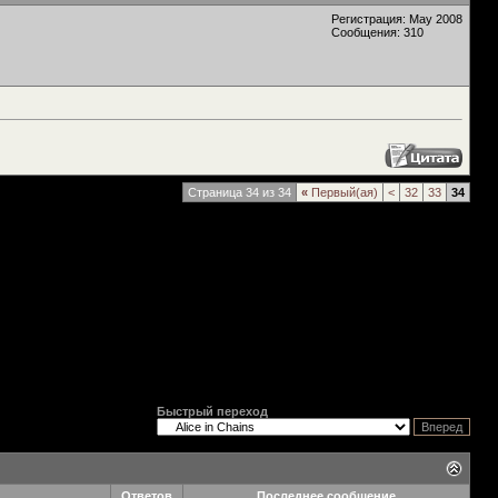
Регистрация: May 2008
Сообщения: 310
Страница 34 из 34
«
Первый(ая)
<
32
33
34
Быстрый переход
Ответов
Последнее сообщение