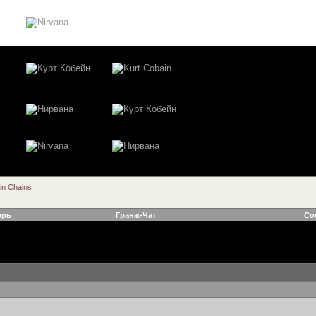
 in Chains
арь
Гранж-Чат
Со