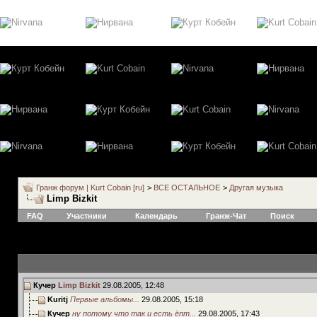
Гранж форум | Kurt Cobain [ru]
>
ВСЕ ОСТАЛЬНОЕ
>
Другая музыка
Limp Bizkit
FAQ
Участники
Календарь
Гранж-Чат
Поиск
Кучер
Limp Bizkit
29.08.2005,
12:48
Kuritj
Первые альбомы...
29.08.2005,
15:18
Кучер
ну потому что так и есть ёпт...
29.08.2005,
17:43