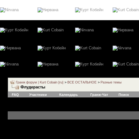
Гранж форум | Kurt Cobain [ru]
>
ВСЕ ОСТАЛЬНОЕ
>
Разные темы
Флудерасты
FAQ
Участники
Календарь
Гранж-Чат
Поиск