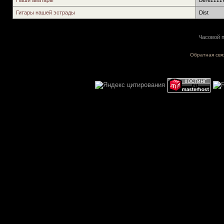
Наши аватары
Berezzzz
Гитары нашей эстрады
Dist
Часовой п
Обратная свя