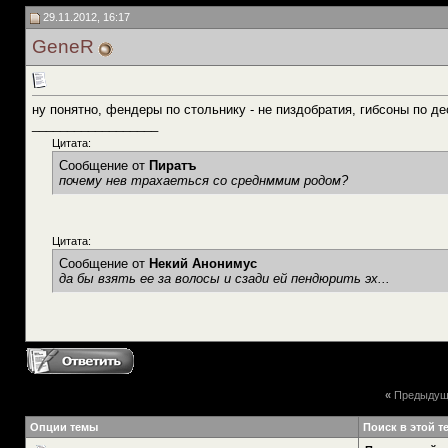
29.11.2012, 16:17
GeneR
ну понятно, фендеры по стольнику - не пиздобратия, гибсоны по деся
__________________
Цитата:
Сообщение от
Пиратъ
почему нев трахаеться со среднммим родом?
Цитата:
Сообщение от
Некий Анонимус
да бы взять ее за волосы и сзади ей пендюрить эх...
«
Предыдущ
Опции темы
Поиск в этой т