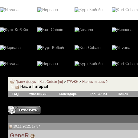
Гранж форум | Kurt Cobain [ru]
>
ГРАНЖ
>
На чем играем?
Наши Гитары!
FAQ
Участники
Календарь
Гранж-Чат
Поиск
19.11.2012, 17:57
GeneR