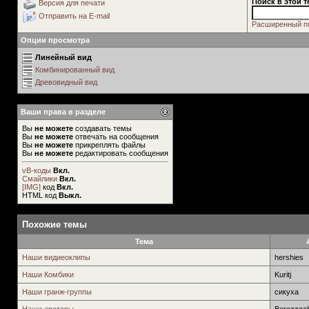
Поиск в этой т
Версия для печати
Отправить на E-mail
Расширенный п
Опции просмотра
Линейный вид
Комбинированный вид
Древовидный вид
Ваши права в разделе
Вы
не можете
создавать темы
Вы
не можете
отвечать на сообщения
Вы
не можете
прикреплять файлы
Вы
не можете
редактировать сообщения
vB-коды
Вкл.
Смайлики
Вкл.
[IMG]
код
Вкл.
HTML код
Выкл.
Похожие темы
Тема
Наши видиеоклипы
hershies
Наши Комбики
Kuritj
Наши гранж-группы
сикуха