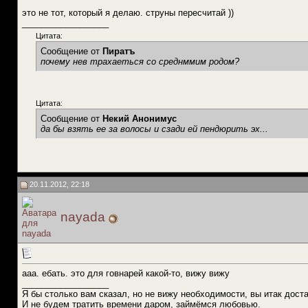
это не тот, который я делаю. струны пересчитай ))
__________________
Цитата:
Сообщение от
Пиратъ
почему нев трахаеться со среднммим родом?
Цитата:
Сообщение от
Некий Анонимус
да бы взять ее за волосы и сзади ей пендюрить эх...
20.11.2012, 22:18
nayada
ааа. ебать. это для говнарей какой-то, вижу вижу
__________________
Я бы столько вам сказал, но не вижу необходимости, вы итак доста
И не будем тратить времени даром, займёмся любовью.