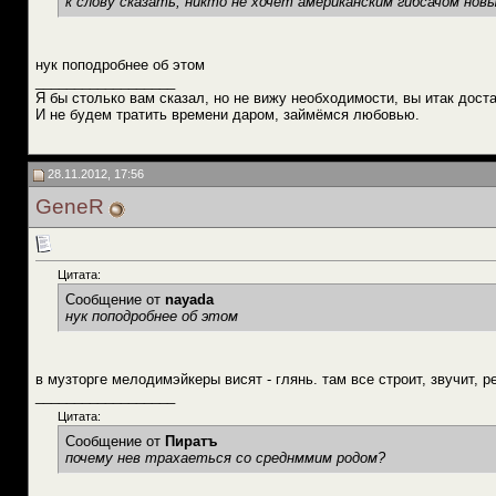
к слову сказать, никто не хочет американским гибсачом но
нук поподробнее об этом
__________________
Я бы столько вам сказал, но не вижу необходимости, вы итак доста
И не будем тратить времени даром, займёмся любовью.
28.11.2012, 17:56
GeneR
Цитата:
Сообщение от
nayada
нук поподробнее об этом
в музторге мелодимэйкеры висят - глянь. там все строит, звучит, р
__________________
Цитата:
Сообщение от
Пиратъ
почему нев трахаеться со среднммим родом?