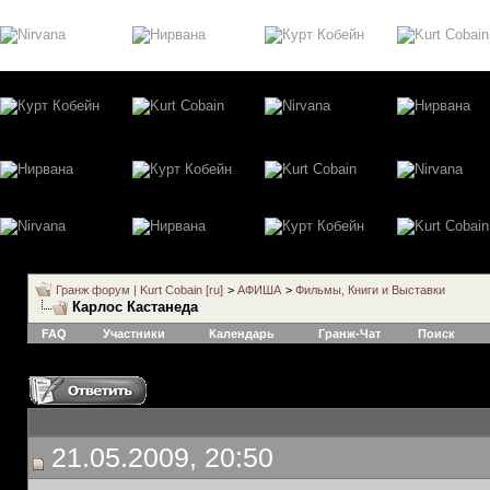
Гранж форум | Kurt Cobain [ru]
>
АФИША
>
Фильмы, Книги и Выставки
Карлос Кастанеда
FAQ
Участники
Календарь
Гранж-Чат
Поиск
21.05.2009, 20:50