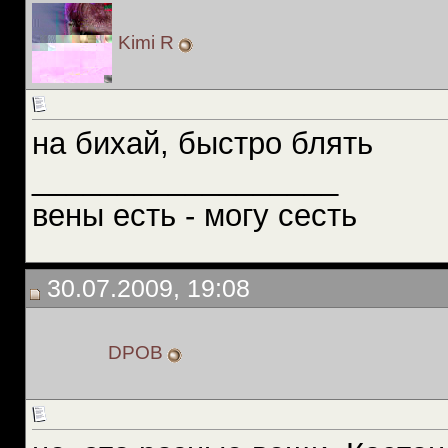
Kimi R
на бихай, быстро блять
__________________
вены есть - могу сесть
30.07.2009, 19:08
DPOB