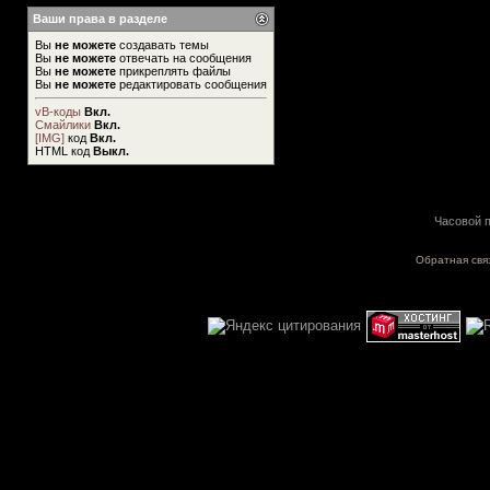
Ваши права в разделе
Вы
не можете
создавать темы
Вы
не можете
отвечать на сообщения
Вы
не можете
прикреплять файлы
Вы
не можете
редактировать сообщения
vB-коды
Вкл.
Смайлики
Вкл.
[IMG]
код
Вкл.
HTML код
Выкл.
Часовой п
Обратная свя