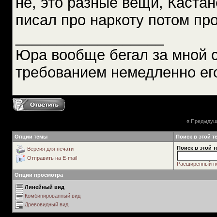
не, это разные вещи, Кастан
писал про наркоту потом пр
__________________
Юра вообще бегал за мной 
требованием немедленно ег
«
Предыдущ
Опции темы
Поиск в этой т
Поиск в этой т
Версия для печати
Отправить на E-mail
Расширенный п
Опции просмотра
Линейный вид
Комбинированный вид
Древовидный вид